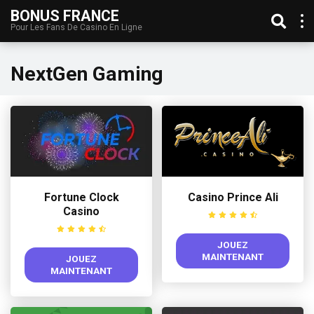
BONUS FRANCE
Pour Les Fans De Casino En Ligne
NextGen Gaming
Fortune Clock
Casino Prince Ali
Casino
JOUEZ
MAINTENANT
JOUEZ
MAINTENANT