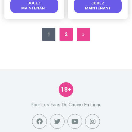
JOUEZ
JOUEZ
MAINTENANT
MAINTENANT
1
2
»
18+
Pour Les Fans De Casino En Ligne