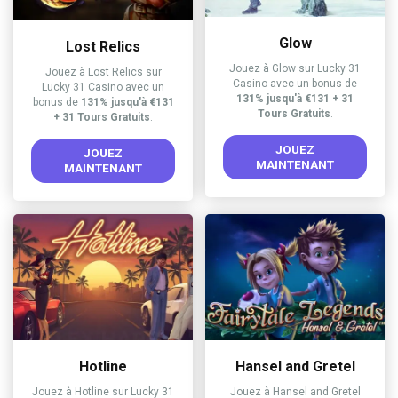
Glow
Lost Relics
Jouez à Glow sur Lucky 31
Jouez à Lost Relics sur
Casino avec un bonus de
Lucky 31 Casino avec un
131% jusqu'à €131 + 31
bonus de
131% jusqu'à €131
Tours Gratuits
.
+ 31 Tours Gratuits
.
JOUEZ
JOUEZ
MAINTENANT
MAINTENANT
Hotline
Hansel and Gretel
Jouez à Hotline sur Lucky 31
Jouez à Hansel and Gretel