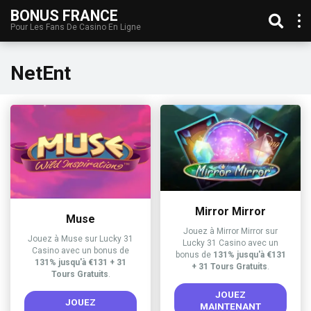
BONUS FRANCE
Pour Les Fans De Casino En Ligne
NetEnt
Mirror Mirror
Muse
Jouez à Mirror Mirror sur
Jouez à Muse sur Lucky 31
Lucky 31 Casino avec un
Casino avec un bonus de
bonus de
131% jusqu'à €131
131% jusqu'à €131 + 31
+ 31 Tours Gratuits
.
Tours Gratuits
.
JOUEZ
JOUEZ
MAINTENANT