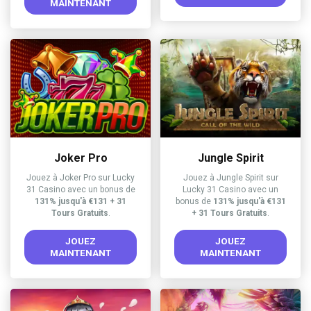
MAINTENANT
Joker Pro
Jungle Spirit
Jouez à Joker Pro sur Lucky
Jouez à Jungle Spirit sur
31 Casino avec un bonus de
Lucky 31 Casino avec un
131% jusqu'à €131 + 31
bonus de
131% jusqu'à €131
Tours Gratuits
.
+ 31 Tours Gratuits
.
JOUEZ
JOUEZ
MAINTENANT
MAINTENANT