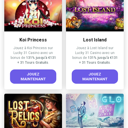
Koi Princess
Lost Island
Jouez à Koi Princess sur
Jouez à Lost Island sur
Lucky 31 Casino avec un
Lucky 31 Casino avec un
bonus de
131% jusqu'à €131
bonus de
131% jusqu'à €131
+ 31 Tours Gratuits
.
+ 31 Tours Gratuits
.
JOUEZ
JOUEZ
MAINTENANT
MAINTENANT