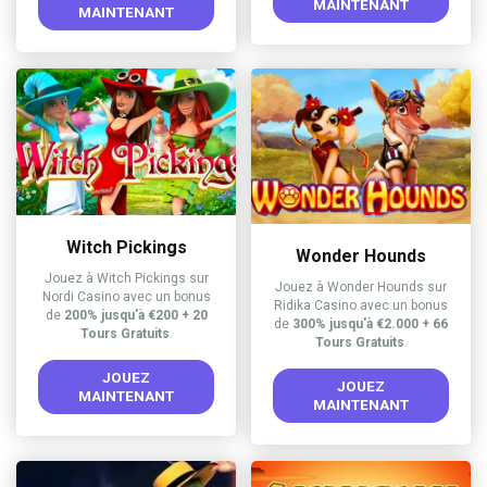
MAINTENANT
MAINTENANT
Witch Pickings
Wonder Hounds
Jouez à Witch Pickings sur
Jouez à Wonder Hounds sur
Nordi Casino avec un bonus
Ridika Casino avec un bonus
de
200% jusqu'à €200 + 20
de
300% jusqu'à €2.000 + 66
Tours Gratuits
.
Tours Gratuits
.
JOUEZ
JOUEZ
MAINTENANT
MAINTENANT