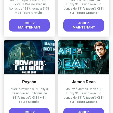
Jouez à Spin Sorceress sur
Jouez à Super Safari sur
Lucky 31 Casino avec un
Lucky 31 Casino avec un
bonus de
131% jusqu'à €131
bonus de
131% jusqu'à €131
+ 31 Tours Gratuits
.
+ 31 Tours Gratuits
.
JOUEZ
JOUEZ
MAINTENANT
MAINTENANT
Psycho
James Dean
Jouez à Psycho sur Lucky 31
Jouez à James Dean sur
Casino avec un bonus de
Lucky 31 Casino avec un
131% jusqu'à €131 + 31
bonus de
131% jusqu'à €131
Tours Gratuits
.
+ 31 Tours Gratuits
.
JOUEZ
JOUEZ