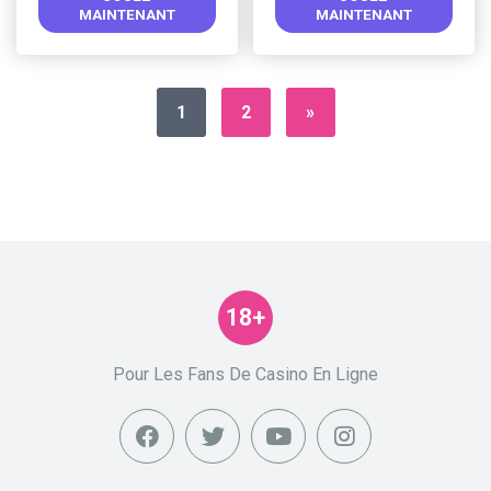
MAINTENANT
MAINTENANT
1
2
»
18+
Pour Les Fans De Casino En Ligne