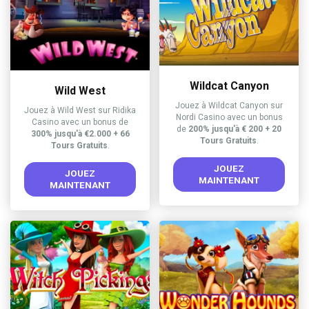
Wildcat Canyon
Wild West
Jouez à Wildcat Canyon sur
Jouez à Wild West sur Ridika
Nordi Casino avec un bonus
Casino avec un bonus de
de
200% jusqu'à € 200 + 20
300% jusqu'à €2.000 + 66
Tours Gratuits
.
Tours Gratuits
.
JOUEZ
JOUEZ
MAINTENANT
MAINTENANT