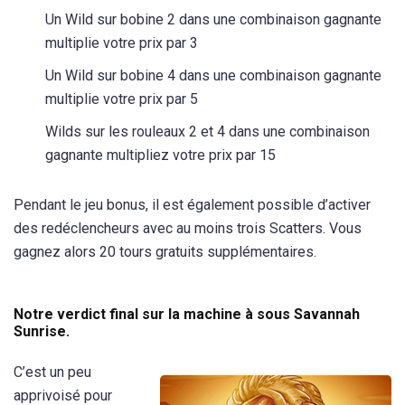
Un Wild sur bobine 2 dans une combinaison gagnante
multiplie votre prix par 3
Un Wild sur bobine 4 dans une combinaison gagnante
multiplie votre prix par 5
Wilds sur les rouleaux 2 et 4 dans une combinaison
gagnante multipliez votre prix par 15
Pendant le jeu bonus, il est également possible d’activer
des redéclencheurs avec au moins trois Scatters. Vous
gagnez alors 20 tours gratuits supplémentaires.
Notre verdict final sur la machine à sous Savannah
Sunrise.
C’est un peu
apprivoisé pour