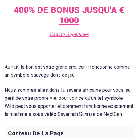
400% DE BONUS JUSQU’A €
1000
Casino Superlines
Au fait, le lion est votre grand ami, car il fonctionne comme
un symbole sauvage dans ce jeu.
Nous sommes allés dans la savane africaine pour vous, au
péril de votre propre vie, pour voir ce qu’un tel symbole
Wild peut vous apporter et comment fonctionne exactement
la machine à sous vidéo Savannah Sunrise de NextGen.
Contenu De La Page