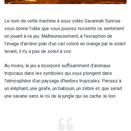
Le nom de cette machine à sous vidéo Savannah Sunrise
vous donne l’idée que vous pouvez ressentir ce sentiment
en jouant à ce jeu. Malheureusement, à l’exception de
l’image d’arrière-plan d’un ciel coloré en orange par le soleil
levant, il n’y a pas de soleil à voir.
Au moins, le jeu a incorporé suffisamment d’animaux
tropicaux dans les symboles qui vous plongent dans
l’atmosphère d’un paysage d’herbes tropicales. Pensez à
un éléphant, une girafe, un babouin, un zèbre et, que serait
une savane sans le roi de la jungle qui se cache: le lion.