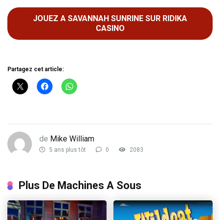
JOUEZ A SAVANNAH SUNRINE SUR RIDIKA
CASINO
Partagez cet article:
de
Mike William
5 ans plus tôt
0
2083
Plus De Machines A Sous