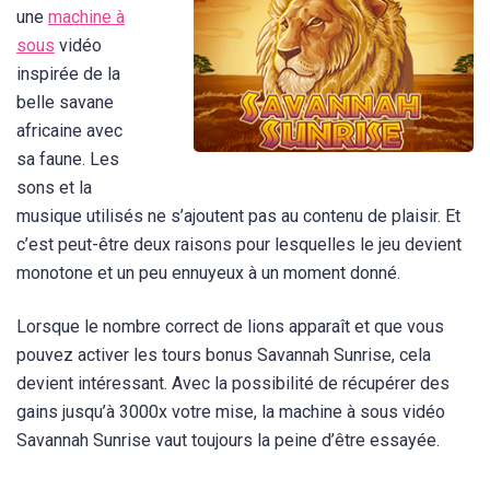
une
machine à
sous
vidéo
inspirée de la
belle savane
africaine avec
sa faune. Les
sons et la
musique utilisés ne s’ajoutent pas au contenu de plaisir. Et
c’est peut-être deux raisons pour lesquelles le jeu devient
monotone et un peu ennuyeux à un moment donné.
Lorsque le nombre correct de lions apparaît et que vous
pouvez activer les tours bonus Savannah Sunrise, cela
devient intéressant. Avec la possibilité de récupérer des
gains jusqu’à 3000x votre mise, la machine à sous vidéo
Savannah Sunrise vaut toujours la peine d’être essayée.