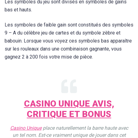
Les symboles du jeu sont divisés en symboles de gains
bas et hauts.
Les symboles de faible gain sont constitués des symboles
9 – A du célèbre jeu de cartes et du symbole zèbre et
babouin. Lorsque vous voyez ces symboles bas apparaître
sur les rouleaux dans une combinaison gagnante, vous
gagnez 2 à 200 fois votre mise de pièce.
CASINO UNIQUE AVIS,
CRITIQUE ET BONUS
Casino Unique
place naturellement la barre haute avec
un tel nom. Est-ce vraiment unique de jouer dans cet