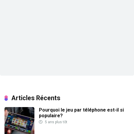
Articles Récents
Pourquoi le jeu par téléphone est-il si
populaire?
5 ans plus tôt