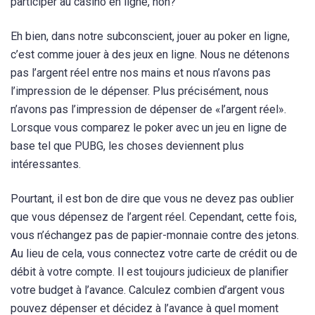
participer au casino en ligne, non?
Eh bien, dans notre subconscient, jouer au poker en ligne,
c’est comme jouer à des jeux en ligne. Nous ne détenons
pas l’argent réel entre nos mains et nous n’avons pas
l’impression de le dépenser. Plus précisément, nous
n’avons pas l’impression de dépenser de «l’argent réel».
Lorsque vous comparez le poker avec un jeu en ligne de
base tel que PUBG, les choses deviennent plus
intéressantes.
Pourtant, il est bon de dire que vous ne devez pas oublier
que vous dépensez de l’argent réel. Cependant, cette fois,
vous n’échangez pas de papier-monnaie contre des jetons.
Au lieu de cela, vous connectez votre carte de crédit ou de
débit à votre compte. Il est toujours judicieux de planifier
votre budget à l’avance. Calculez combien d’argent vous
pouvez dépenser et décidez à l’avance à quel moment