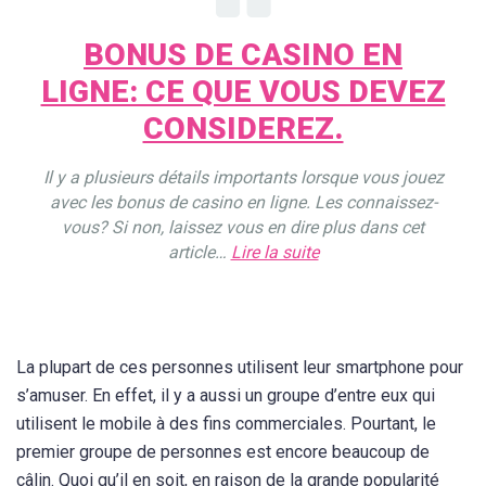
BONUS DE CASINO EN
LIGNE: CE QUE VOUS DEVEZ
CONSIDEREZ.
Il y a plusieurs détails importants lorsque vous jouez
avec les bonus de casino en ligne. Les connaissez-
vous? Si non, laissez vous en dire plus dans cet
article…
Lire la suite
La plupart de ces personnes utilisent leur smartphone pour
s’amuser. En effet, il y a aussi un groupe d’entre eux qui
utilisent le mobile à des fins commerciales. Pourtant, le
premier groupe de personnes est encore beaucoup de
câlin. Quoi qu’il en soit, en raison de la grande popularité