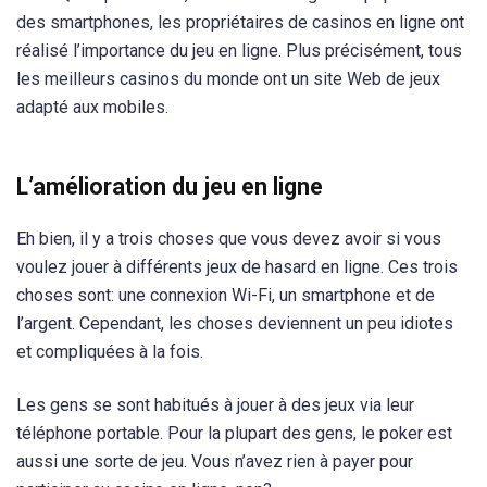
des smartphones, les propriétaires de casinos en ligne ont
réalisé l’importance du jeu en ligne. Plus précisément, tous
les meilleurs casinos du monde ont un site Web de jeux
adapté aux mobiles.
L’amélioration du jeu en ligne
Eh bien, il y a trois choses que vous devez avoir si vous
voulez jouer à différents jeux de hasard en ligne. Ces trois
choses sont: une connexion Wi-Fi, un smartphone et de
l’argent. Cependant, les choses deviennent un peu idiotes
et compliquées à la fois.
Les gens se sont habitués à jouer à des jeux via leur
téléphone portable. Pour la plupart des gens, le poker est
aussi une sorte de jeu. Vous n’avez rien à payer pour