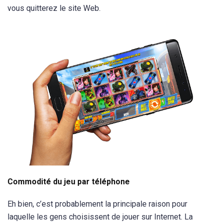
vous quitterez le site Web.
Commodité du jeu par téléphone
Eh bien, c’est probablement la principale raison pour
laquelle les gens choisissent de jouer sur Internet. La