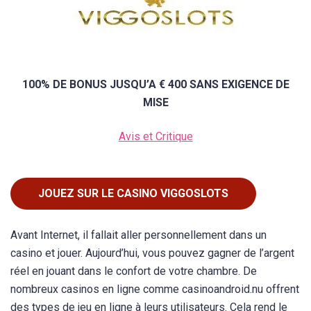
100% DE BONUS JUSQU’A € 400
SANS EXIGENCE DE
MISE
Avis et Critique
JOUEZ SUR LE CASINO VIGGOSLOTS
Avant Internet, il fallait aller personnellement dans un
casino et jouer. Aujourd’hui, vous pouvez gagner de l’argent
réel en jouant dans le confort de votre chambre. De
nombreux casinos en ligne comme casinoandroid.nu offrent
des types de jeu en ligne à leurs utilisateurs. Cela rend le