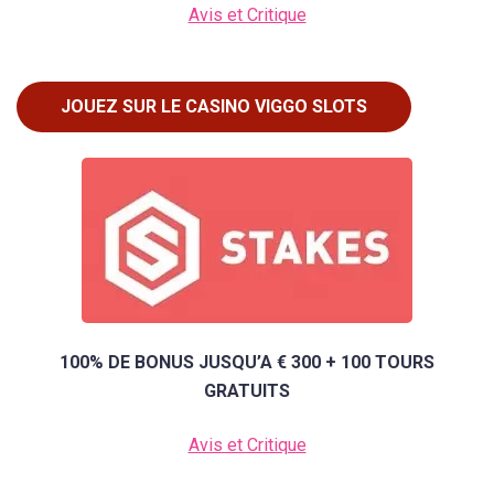
Avis et Critique
JOUEZ SUR LE CASINO VIGGO SLOTS
100% DE BONUS JUSQU’A € 300
+ 100 TOURS
GRATUITS
Avis et Critique