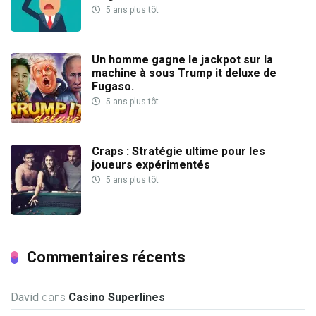
5 ans plus tôt
Un homme gagne le jackpot sur la
machine à sous Trump it deluxe de
Fugaso.
5 ans plus tôt
Craps : Stratégie ultime pour les
joueurs expérimentés
5 ans plus tôt
Commentaires récents
David
dans
Casino Superlines