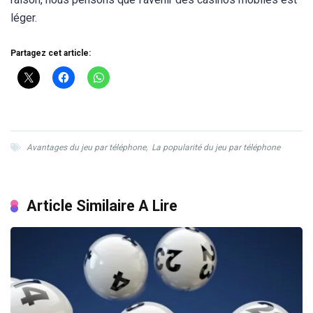
léger.
Partagez cet article:
Avantages du jeu par téléphone
,
La popularité du jeu par téléphone
Article Similaire A Lire