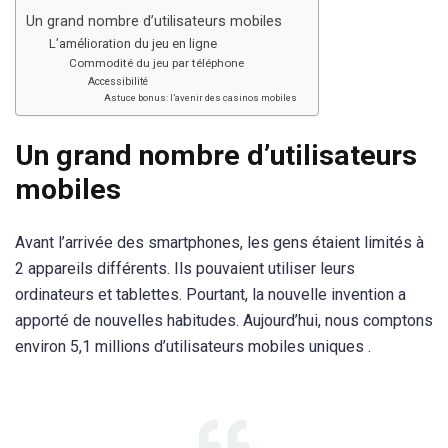
Un grand nombre d’utilisateurs mobiles
L’amélioration du jeu en ligne
Commodité du jeu par téléphone
Accessibilité
Astuce bonus: l’avenir des casinos mobiles
Un grand nombre d’utilisateurs
mobiles
Avant l’arrivée des smartphones, les gens étaient limités à
2 appareils différents. Ils pouvaient utiliser leurs
ordinateurs et tablettes. Pourtant, la nouvelle invention a
apporté de nouvelles habitudes. Aujourd’hui, nous comptons
environ 5,1 millions d’utilisateurs mobiles uniques .