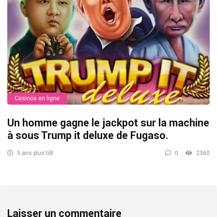
Casinos en ligne
Un homme gagne le jackpot sur la machine
à sous Trump it deluxe de Fugaso.
5 ans plus tôt
0
2360
Laisser un commentaire