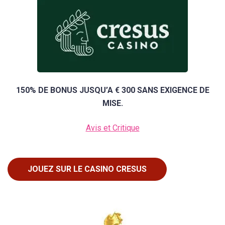
150% DE BONUS JUSQU’A € 300
SANS EXIGENCE DE
MISE.
Avis et Critique
JOUEZ SUR LE CASINO CRESUS