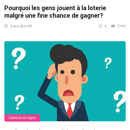
Pourquoi les gens jouent à la loterie
malgré une fine chance de gagner?
5 ans plus tôt
0
2169
Casinos en ligne