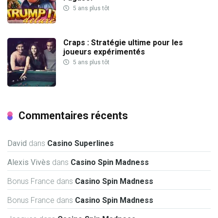
5 ans plus tôt
Craps : Stratégie ultime pour les
joueurs expérimentés
5 ans plus tôt
Commentaires récents
David
dans
Casino Superlines
Alexis Vivès
dans
Casino Spin Madness
Bonus France
dans
Casino Spin Madness
Bonus France
dans
Casino Spin Madness