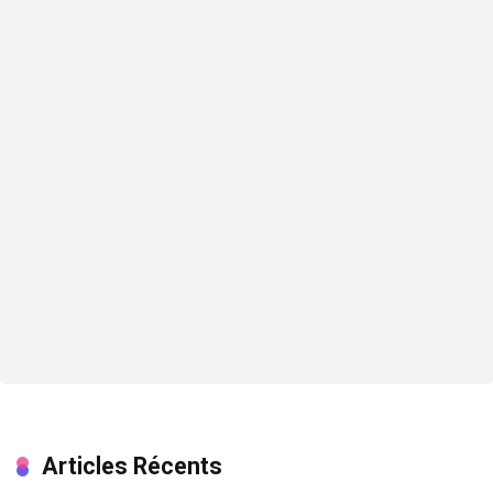
Articles Récents