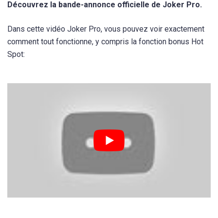
Découvrez la bande-annonce officielle de Joker Pro.
Dans cette vidéo Joker Pro, vous pouvez voir exactement
comment tout fonctionne, y compris la fonction bonus Hot
Spot: