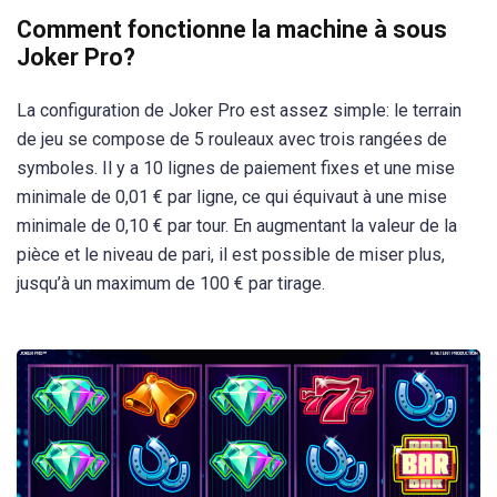
Comment fonctionne la machine à sous
Joker Pro?
La configuration de Joker Pro est assez simple: le terrain
de jeu se compose de 5 rouleaux avec trois rangées de
symboles. Il y a 10 lignes de paiement fixes et une mise
minimale de 0,01 € par ligne, ce qui équivaut à une mise
minimale de 0,10 € par tour. En augmentant la valeur de la
pièce et le niveau de pari, il est possible de miser plus,
jusqu’à un maximum de 100 € par tirage.