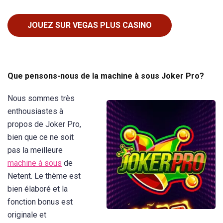
JOUEZ SUR VEGAS PLUS CASINO
Que pensons-nous de la machine à sous Joker Pro?
Nous sommes très
enthousiastes à
propos de Joker Pro,
bien que ce ne soit
pas la meilleure
machine à sous
de
Netent. Le thème est
bien élaboré et la
fonction bonus est
originale et