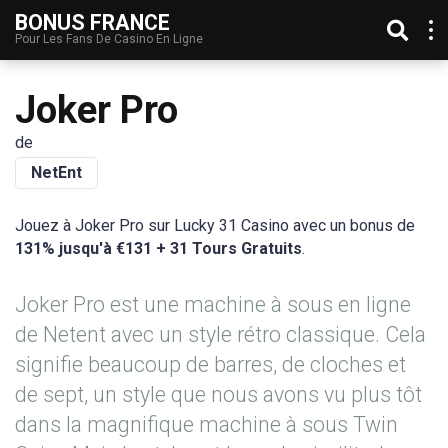
BONUS FRANCE
Pour Les Fans De Casino En Ligne
Joker Pro
de
NetEnt
Jouez à Joker Pro sur Lucky 31 Casino avec un bonus de
131% jusqu'à €131 + 31 Tours Gratuits
.
Joker Pro est une machine à sous en ligne
de Netent avec un style rétro classique. Cela
signifie beaucoup de barres, de cloches et
de sept, un style que nous avons vu plus tôt
dans la magnifique machine à sous Twin