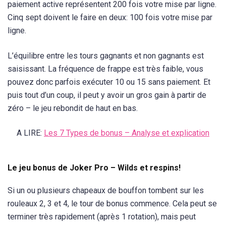
paiement active représentent 200 fois votre mise par ligne.
Cinq sept doivent le faire en deux: 100 fois votre mise par
ligne.
L’équilibre entre les tours gagnants et non gagnants est
saisissant. La fréquence de frappe est très faible, vous
pouvez donc parfois exécuter 10 ou 15 sans paiement. Et
puis tout d’un coup, il peut y avoir un gros gain à partir de
zéro – le jeu rebondit de haut en bas.
A LIRE:
Les 7 Types de bonus – Analyse et explication
Le jeu bonus de Joker Pro – Wilds et respins!
Si un ou plusieurs chapeaux de bouffon tombent sur les
rouleaux 2, 3 et 4, le tour de bonus commence. Cela peut se
terminer très rapidement (après 1 rotation), mais peut