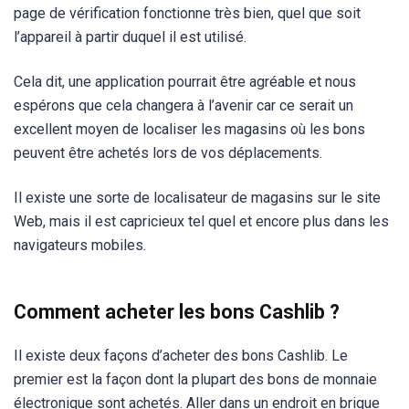
page de vérification fonctionne très bien, quel que soit
l’appareil à partir duquel il est utilisé.
Cela dit, une application pourrait être agréable et nous
espérons que cela changera à l’avenir car ce serait un
excellent moyen de localiser les magasins où les bons
peuvent être achetés lors de vos déplacements.
Il existe une sorte de localisateur de magasins sur le site
Web, mais il est capricieux tel quel et encore plus dans les
navigateurs mobiles.
Comment acheter les bons Cashlib ?
Il existe deux façons d’acheter des bons Cashlib. Le
premier est la façon dont la plupart des bons de monnaie
électronique sont achetés. Aller dans un endroit en brique