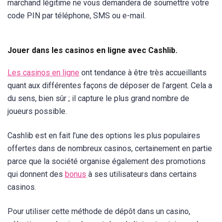
marchand légitime ne vous demandera de soumettre votre
code PIN par téléphone, SMS ou e-mail.
Jouer dans les casinos en ligne avec Cashlib.
Les casinos en ligne
ont tendance à être très accueillants
quant aux différentes façons de déposer de l’argent. Cela a
du sens, bien sûr ; il capture le plus grand nombre de
joueurs possible.
Cashlib est en fait l’une des options les plus populaires
offertes dans de nombreux casinos, certainement en partie
parce que la société organise également des promotions
qui donnent des
bonus
à ses utilisateurs dans certains
casinos.
Pour utiliser cette méthode de dépôt dans un casino,