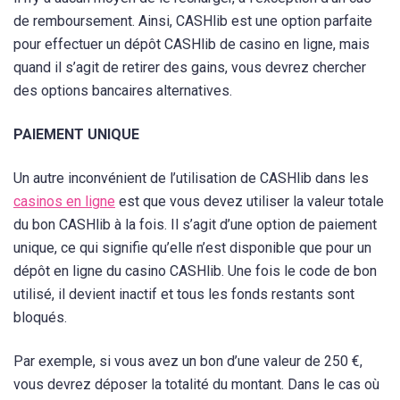
de remboursement. Ainsi, CASHlib est une option parfaite
pour effectuer un dépôt CASHlib de casino en ligne, mais
quand il s’agit de retirer des gains, vous devrez chercher
des options bancaires alternatives.
PAIEMENT UNIQUE
Un autre inconvénient de l’utilisation de CASHlib dans les
casinos en ligne
est que vous devez utiliser la valeur totale
du bon CASHlib à la fois. Il s’agit d’une option de paiement
unique, ce qui signifie qu’elle n’est disponible que pour un
dépôt en ligne du casino CASHlib. Une fois le code de bon
utilisé, il devient inactif et tous les fonds restants sont
bloqués.
Par exemple, si vous avez un bon d’une valeur de 250 €,
vous devrez déposer la totalité du montant. Dans le cas où