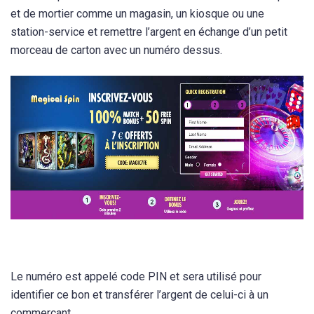
et de mortier comme un magasin, un kiosque ou une
station-service et remettre l’argent en échange d’un petit
morceau de carton avec un numéro dessus.
Le numéro est appelé code PIN et sera utilisé pour
identifier ce bon et transférer l’argent de celui-ci à un
commerçant.