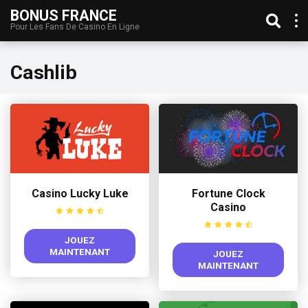
BONUS FRANCE
Pour Les Fans De Casino En Ligne
Cashlib
Casino Lucky Luke
Fortune Clock
Casino
JOUEZ
MAINTENANT
JOUEZ
MAINTENANT