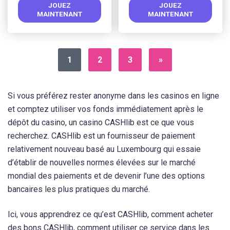
JOUEZ
JOUEZ
MAINTENANT
MAINTENANT
1
2
3
»
Si vous préférez rester anonyme dans les casinos en ligne
et comptez utiliser vos fonds immédiatement après le
dépôt du casino, un casino CASHlib est ce que vous
recherchez. CASHlib est un fournisseur de paiement
relativement nouveau basé au Luxembourg qui essaie
d’établir de nouvelles normes élevées sur le marché
mondial des paiements et de devenir l’une des options
bancaires les plus pratiques du marché.
Ici, vous apprendrez ce qu’est CASHlib, comment acheter
des bons CASHlib, comment utiliser ce service dans les