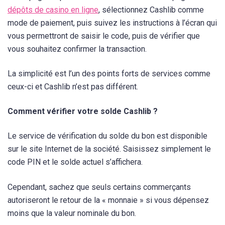
dépôts de casino en ligne
, sélectionnez Cashlib comme
mode de paiement, puis suivez les instructions à l’écran qui
vous permettront de saisir le code, puis de vérifier que
vous souhaitez confirmer la transaction.
La simplicité est l’un des points forts de services comme
ceux-ci et Cashlib n’est pas différent.
Comment vérifier votre solde Cashlib ?
Le service de vérification du solde du bon est disponible
sur le site Internet de la société. Saisissez simplement le
code PIN et le solde actuel s’affichera.
Cependant, sachez que seuls certains commerçants
autoriseront le retour de la « monnaie » si vous dépensez
moins que la valeur nominale du bon.