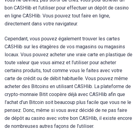
bon CASHlib et l’utiliser pour effectuer un dépôt de casino
en ligne CASHlib. Vous pouvez tout faire en ligne,
directement dans votre navigateur.
Cependant, vous pouvez également trouver les cartes
CASHlib sur les étagères de vos magasins ou magasins
locaux. Vous pouvez acheter une vraie carte en plastique de
toute valeur que vous aimez et l’utiliser pour acheter
certains produits, tout comme vous le faites avec votre
carte de crédit ou de débit habituelle. Vous pouvez même
acheter des Bitcoins en utilisant CASHlib. La plateforme de
crypto-monnaie Bitit coopère déjà avec CASHlib afin que
l’achat d’un Bitcoin soit beaucoup plus facile que vous ne le
pensez. Donc, même si vous avez décidé de ne pas faire
de dépôt au casino avec votre bon CASHlib, il existe encore
de nombreuses autres façons de l’utiliser.