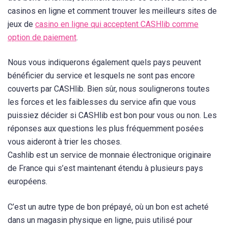
casinos en ligne et comment trouver les meilleurs sites de
jeux de
casino en ligne qui acceptent CASHlib comme
option de paiement
.
Nous vous indiquerons également quels pays peuvent
bénéficier du service et lesquels ne sont pas encore
couverts par CASHlib. Bien sûr, nous soulignerons toutes
les forces et les faiblesses du service afin que vous
puissiez décider si CASHlib est bon pour vous ou non. Les
réponses aux questions les plus fréquemment posées
vous aideront à trier les choses.
Cashlib est un service de monnaie électronique originaire
de France qui s’est maintenant étendu à plusieurs pays
européens.
C’est un autre type de bon prépayé, où un bon est acheté
dans un magasin physique en ligne, puis utilisé pour