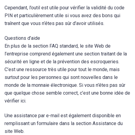
Cependant, l’outil est utile pour vérifier la validité du code
PIN et particulièrement utile si vous avez des bons qui
traînent que vous n’êtes pas sûr d’avoir utilisés.
Questions d’aide
En plus de la section FAQ standard, le site Web de
l’entreprise comprend également une section traitant de la
sécurité en ligne et de la prévention des escroqueries.
C’est une ressource très utile pour tout le monde, mais
surtout pour les personnes qui sont nouvelles dans le
monde de la monnaie électronique. Si vous n’êtes pas sûr
que quelque chose semble correct, c’est une bonne idée de
vérifier ici.
Une assistance par e-mail est également disponible en
remplissant un formulaire dans la section Assistance du
site Web.