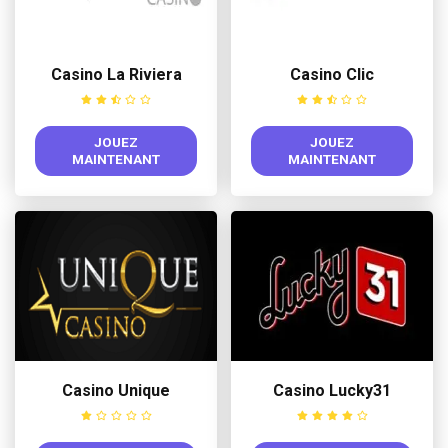
Casino La Riviera
Casino Clic
JOUEZ
JOUEZ
MAINTENANT
MAINTENANT
Casino Unique
Casino Lucky31