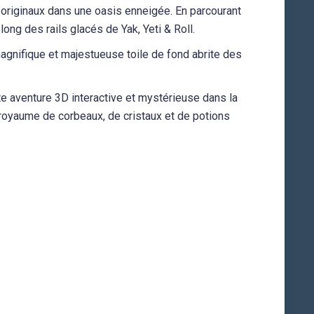
originaux dans une oasis enneigée. En parcourant
long des rails glacés de Yak, Yeti & Roll.
 magnifique et majestueuse toile de fond abrite des
e aventure 3D interactive et mystérieuse dans la
royaume de corbeaux, de cristaux et de potions