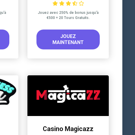
qu'à
Jouez avec 250% de bonus jusqu'à
€500 + 20 Tours Gratuits.
JOUEZ
MAINTENANT
Casino Magicazz