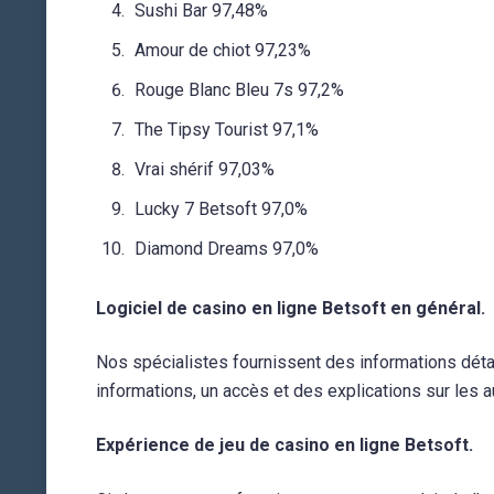
Sushi Bar 97,48%
Amour de chiot 97,23%
Rouge Blanc Bleu 7s 97,2%
The Tipsy Tourist 97,1%
Vrai shérif 97,03%
Lucky 7 Betsoft 97,0%
Diamond Dreams 97,0%
Logiciel de casino en ligne Betsoft en général.
Nos spécialistes fournissent des informations détai
informations, un accès et des explications sur les a
Expérience de jeu de casino en ligne Betsoft.