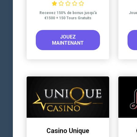
Recevez 150% de bonus jusqu'à
Joue
€1500 + 150 Tours Gratuits
JOUEZ
MAINTENANT
Casino Unique