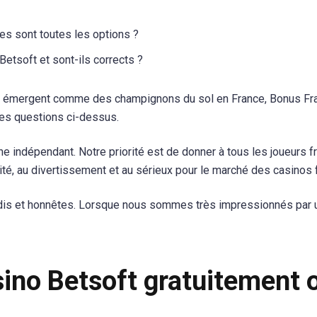
es sont toutes les options ?
etsoft et sont-ils corrects ?
t émergent comme des champignons du sol en France, Bonus Fran
des questions ci-dessus.
ne indépendant. Notre priorité est de donner à tous les joueurs 
ité, au divertissement et au sérieux pour le marché des casinos 
dis et honnêtes. Lorsque nous sommes très impressionnés par un
ino Betsoft gratuitement o