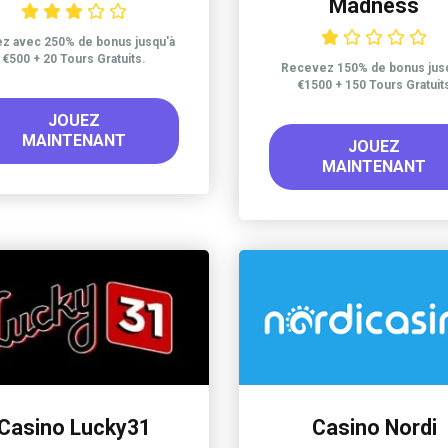
Madness
z avec 250% de bonus jusqu'à
€500 + 20 Tours Gratuits.
Recevez 150% de bonus jus
€1500 + 150 Tours Gratuit
JOUEZ
MAINTENANT
JOUEZ
MAINTENANT
Casino Lucky31
Casino Nordi