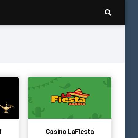
i
Casino LaFiesta