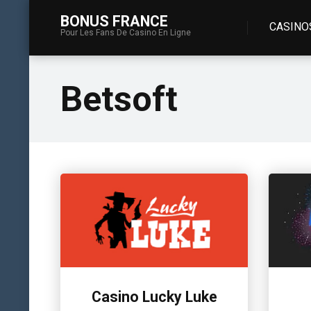
BONUS FRANCE
CASINO
Pour Les Fans De Casino En Ligne
Betsoft
Casino Lucky Luke