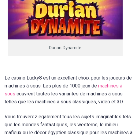
Durian Dynamite
Le casino Lucky8 est un excellent choix pour les joueurs de
machines à sous. Les plus de 1000 jeux de
machines à
sous
couvrent toutes les variantes de machines à sous
telles que les machines à sous classiques, vidéo et 3D.
Vous trouverez également tous les sujets imaginables tels
que les mondes fantastiques, les westerns, le milieu
mafieux ou le décor égyptien classique pour les machines à