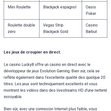
Mini Roulette
Blackjack espagnol
Oasis
Poker
Roulette double
Vegas Strip
Casino
zéro
Blackjack Gold
Barbut
Les jeux de croupier en direct.
Le casino Lucky8 offre un casino en direct avec le
développeur de jeux Evolution Gaming. Bien sûr, cela se
reflète également dans l’excellente qualité des quelque 20
titres. Les jeux sont techniquement excellents et vous
montrent les vidéos dans des livestreams HD d’une netteté
incroyable.
Bien sûr, avec une connexion Internet plus faible, vous