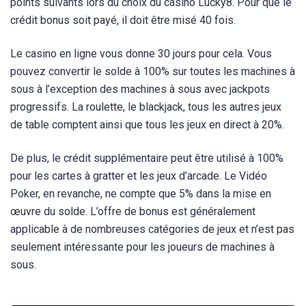
points suivants lors du choix du casino Lucky8. Pour que le
crédit bonus soit payé, il doit être misé 40 fois.
Le casino en ligne vous donne 30 jours pour cela. Vous
pouvez convertir le solde à 100% sur toutes les machines à
sous à l’exception des machines à sous avec jackpots
progressifs. La roulette, le blackjack, tous les autres jeux
de table comptent ainsi que tous les jeux en direct à 20%.
De plus, le crédit supplémentaire peut être utilisé à 100%
pour les cartes à gratter et les jeux d’arcade. Le Vidéo
Poker, en revanche, ne compte que 5% dans la mise en
œuvre du solde. L’offre de bonus est généralement
applicable à de nombreuses catégories de jeux et n’est pas
seulement intéressante pour les joueurs de machines à
sous.