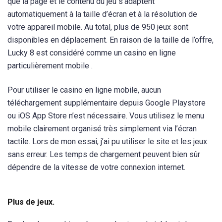
que la page et le contenu du jeu s’adaptent
automatiquement à la taille d’écran et à la résolution de
votre appareil mobile. Au total, plus de 950 jeux sont
disponibles en déplacement. En raison de la taille de l’offre,
Lucky 8 est considéré comme un casino en ligne
particulièrement mobile .
Pour utiliser le casino en ligne mobile, aucun
téléchargement supplémentaire depuis Google Playstore
ou iOS App Store n’est nécessaire. Vous utilisez le menu
mobile clairement organisé très simplement via l’écran
tactile. Lors de mon essai, j’ai pu utiliser le site et les jeux
sans erreur. Les temps de chargement peuvent bien sûr
dépendre de la vitesse de votre connexion internet.
Plus de jeux.