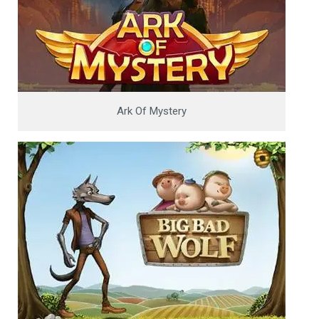
Ark Of Mystery