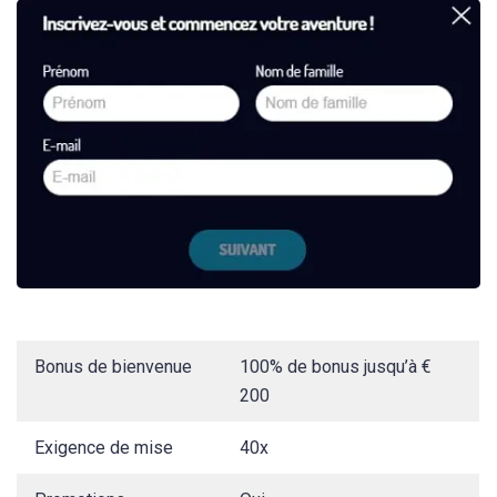
Bonus de bienvenue
100% de bonus jusqu’à €
200
Exigence de mise
40x