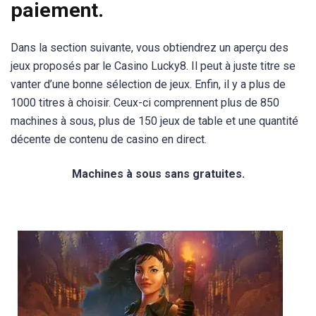
paiement.
Dans la section suivante, vous obtiendrez un aperçu des
jeux proposés par le Casino Lucky8. Il peut à juste titre se
vanter d’une bonne sélection de jeux. Enfin, il y a plus de
1000 titres à choisir. Ceux-ci comprennent plus de 850
machines à sous, plus de 150 jeux de table et une quantité
décente de contenu de casino en direct.
Machines à sous sans gratuites.