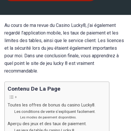
Au cours de ma revue du Casino Lucky8, j’ai également
regardé l’application mobile, les taux de paiement et les
limites des tables, ainsi que le service client. Les licences
et la sécurité lors du jeu étaient également importantes
pour moi. Dans une conclusion finale, vous apprendrez à
quel point le site de jeu lucky 8 est vraiment
recommandable.
Contenu De La Page
Toutes les offres de bonus du casino Lucky8.
Les conditions de vente s’expliquent facilement.
Les modes de paiement disponibles.
Aperçu des jeux et des taux de paiement.
Les jeux de table du casino Lucky 8.