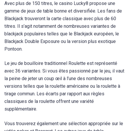
Avec plus de 150 titres, le casino Lucky8 propose une
gamme de jeux de table bonne et diversifiée. Les fans de
Blackjack trouveront la carte classique avec plus de 60
titres. Il s’agit notamment de nombreuses variantes de
blackjack populaires telles que le Blackjack européen, le
Blackjack Double Exposure ou la version plus exotique
Pontoon.
Le jeu de bouilloire traditionnel Roulette est représenté
avec 36 variantes. Si vous êtes passionné par le jeu, il vaut
la peine de jeter un coup œil à l’une des nombreuses
versions telles que la roulette américaine ou la roulette à
tirage commun. Les écarts par rapport aux règles
classiques de la roulette offrent une variété
supplémentaire.
Vous trouverez également une sélection appropriée sur le