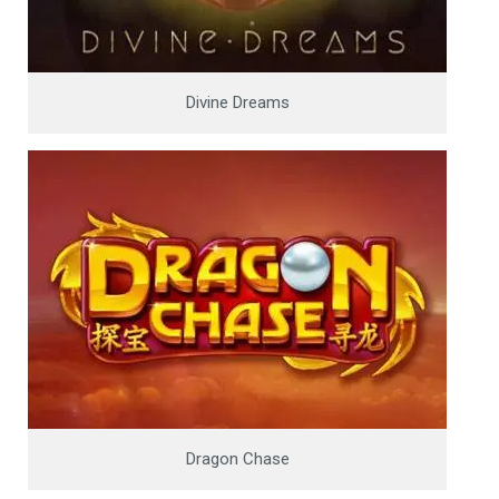
Divine Dreams
Dragon Chase