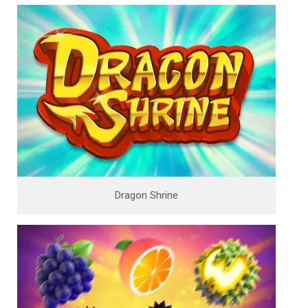
Dragon Shrine