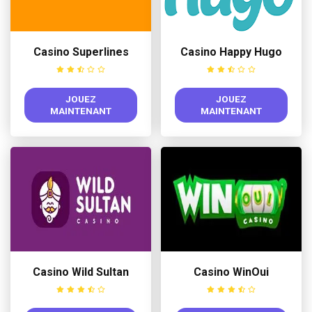
Casino Superlines
Casino Happy Hugo
JOUEZ
JOUEZ
MAINTENANT
MAINTENANT
Casino Wild Sultan
Casino WinOui