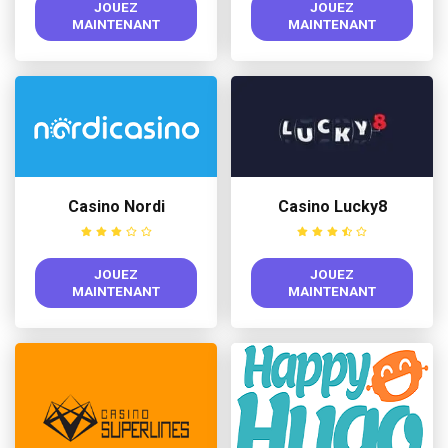
JOUEZ
JOUEZ
MAINTENANT
MAINTENANT
Casino Nordi
Casino Lucky8
JOUEZ
JOUEZ
MAINTENANT
MAINTENANT