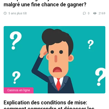
malgré une fine chance de gagner?
5 ans plus tôt
0
2169
Casinos en ligne
Explication des conditions de mise:
comment comprendre et dépasser les