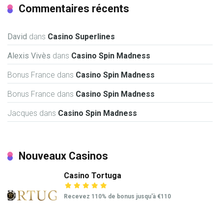
Commentaires récents
David
dans
Casino Superlines
Alexis Vivès
dans
Casino Spin Madness
Bonus France
dans
Casino Spin Madness
Bonus France
dans
Casino Spin Madness
Jacques
dans
Casino Spin Madness
Nouveaux Casinos
Casino Tortuga
Recevez 110% de bonus jusqu'à €110