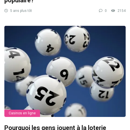
populaire?
5 ans plus tôt
0
2154
Casinos en ligne
Pourquoi les gens jouent à la loterie