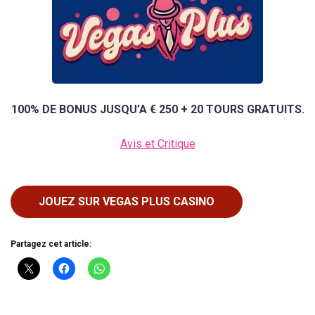
100% DE BONUS JUSQU’A € 250 + 20 TOURS GRATUITS.
Avis et Critique
JOUEZ SUR VEGAS PLUS CASINO
Partagez cet article: