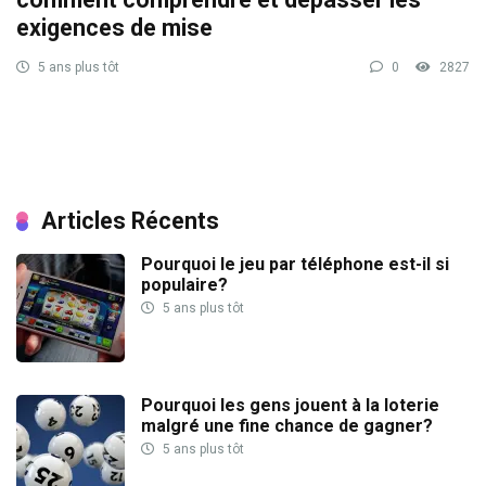
exigences de mise
5 ans plus tôt
0
2827
Articles Récents
Pourquoi le jeu par téléphone est-il si
populaire?
5 ans plus tôt
Pourquoi les gens jouent à la loterie
malgré une fine chance de gagner?
5 ans plus tôt