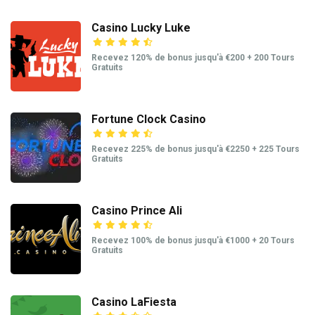
Casino Lucky Luke
Recevez 120% de bonus jusqu'à €200 + 200 Tours
Gratuits
Fortune Clock Casino
Recevez 225% de bonus jusqu'à €2250 + 225 Tours
Gratuits
Casino Prince Ali
Recevez 100% de bonus jusqu'à €1000 + 20 Tours
Gratuits
Casino LaFiesta