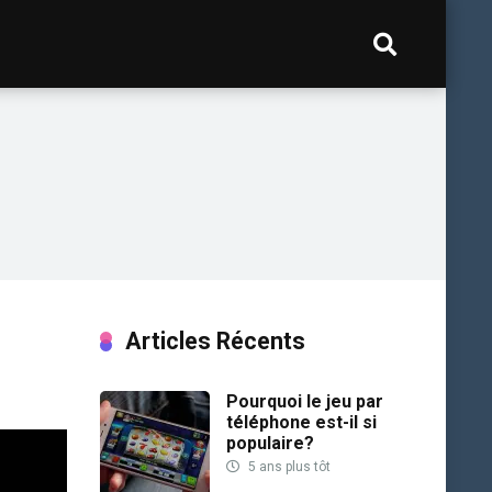
Articles Récents
Pourquoi le jeu par
téléphone est-il si
populaire?
5 ans plus tôt