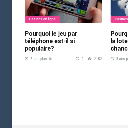
Casinos en ligne
Casinos
Pourquoi le jeu par
Pourqu
téléphone est-il si
la lot
populaire?
chanc
5 ans plus tôt
0
2152
5 ans p