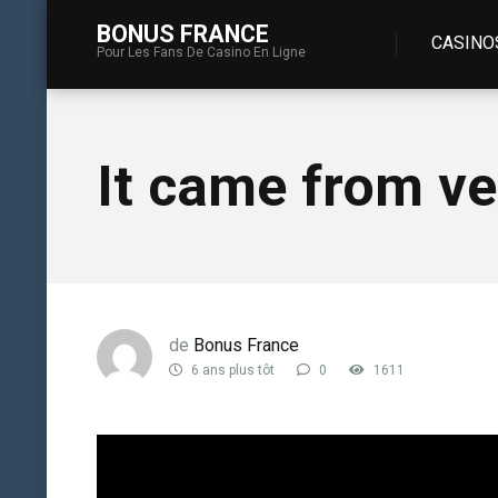
BONUS FRANCE
CASINO
Pour Les Fans De Casino En Ligne
It came from v
de
Bonus France
6 ans plus tôt
0
1611