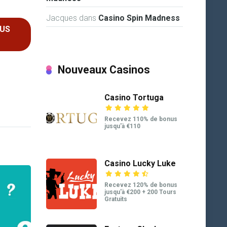
Jacques
dans
Casino Spin Madness
LUS
Nouveaux Casinos
Casino Tortuga
Recevez 110% de bonus
jusqu'à €110
Casino Lucky Luke
Recevez 120% de bonus
jusqu'à €200 + 200 Tours
Gratuits