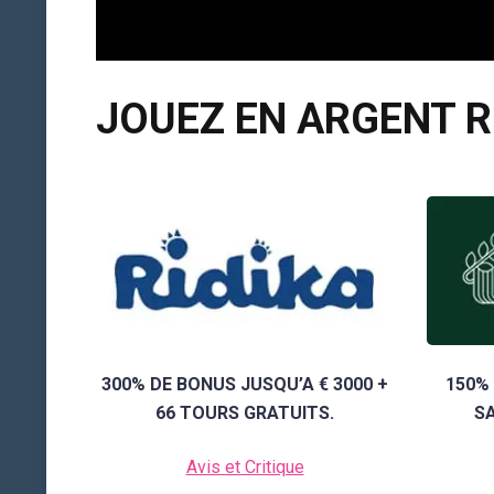
JOUEZ EN ARGENT R
300% DE BONUS JUSQU’A € 3000 +
150% 
66 TOURS GRATUITS.
SA
Avis et Critique