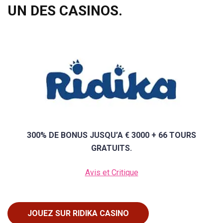
UN DES CASINOS.
300% DE BONUS JUSQU’A € 3000 + 66 TOURS
GRATUITS.
Avis et Critique
JOUEZ SUR RIDIKA CASINO