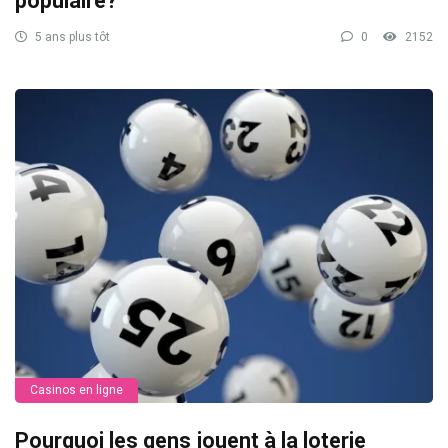
populaire?
5 ans plus tôt
0
2152
Casinos en ligne
Pourquoi les gens jouent à la loterie