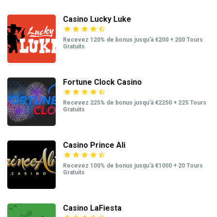
Casino Lucky Luke
Recevez 120% de bonus jusqu'à €200 + 200 Tours
Gratuits
Fortune Clock Casino
Recevez 225% de bonus jusqu'à €2250 + 225 Tours
Gratuits
Casino Prince Ali
Recevez 100% de bonus jusqu'à €1000 + 20 Tours
Gratuits
Casino LaFiesta