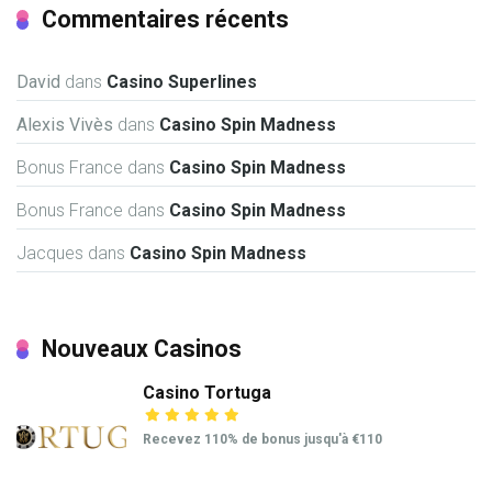
Commentaires récents
David
dans
Casino Superlines
Alexis Vivès
dans
Casino Spin Madness
Bonus France
dans
Casino Spin Madness
Bonus France
dans
Casino Spin Madness
Jacques
dans
Casino Spin Madness
Nouveaux Casinos
Casino Tortuga
Recevez 110% de bonus jusqu'à €110