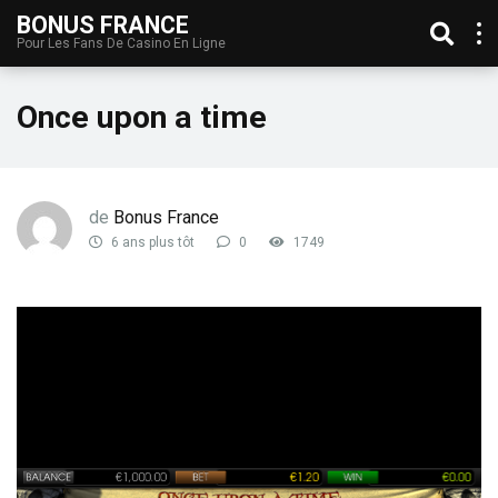
BONUS FRANCE
Pour Les Fans De Casino En Ligne
Once upon a time
de
Bonus France
6 ans plus tôt
0
1749