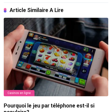
Article Similaire A Lire
Casinos en ligne
Pourquoi le jeu par téléphone est-il si