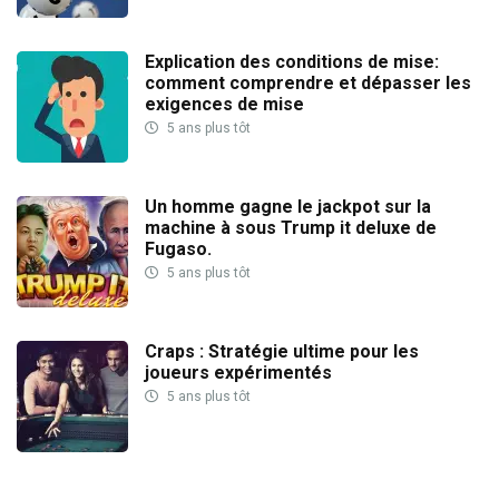
Explication des conditions de mise:
comment comprendre et dépasser les
exigences de mise
5 ans plus tôt
Un homme gagne le jackpot sur la
machine à sous Trump it deluxe de
Fugaso.
5 ans plus tôt
Craps : Stratégie ultime pour les
joueurs expérimentés
5 ans plus tôt