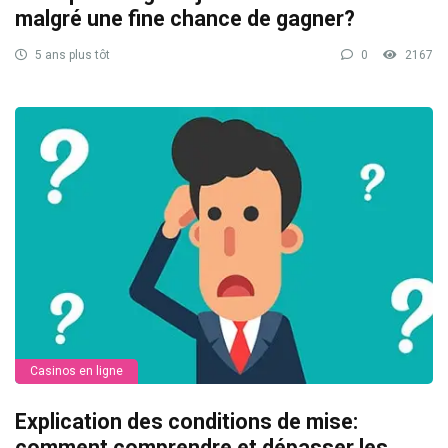
malgré une fine chance de gagner?
5 ans plus tôt
0
2167
Casinos en ligne
Explication des conditions de mise:
comment comprendre et dépasser les