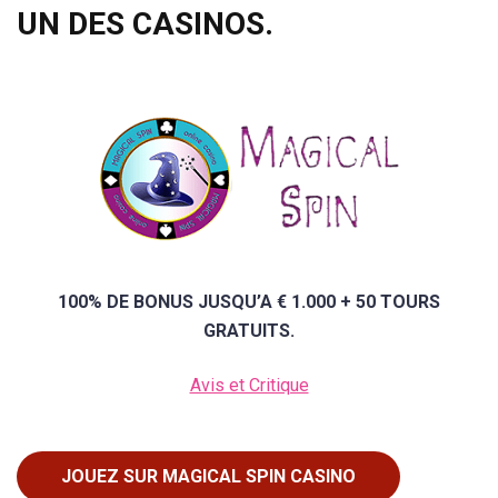
UN DES CASINOS.
100% DE BONUS JUSQU’A € 1.000 + 50 TOURS
GRATUITS.
Avis et Critique
JOUEZ SUR MAGICAL SPIN CASINO