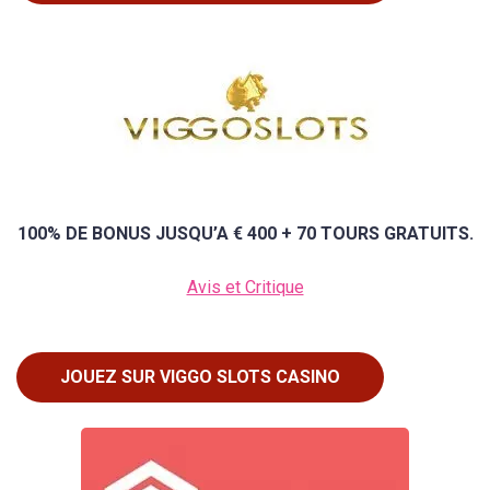
100% DE BONUS JUSQU’A € 400
+ 70 TOURS GRATUITS.
Avis et Critique
JOUEZ SUR VIGGO SLOTS CASINO