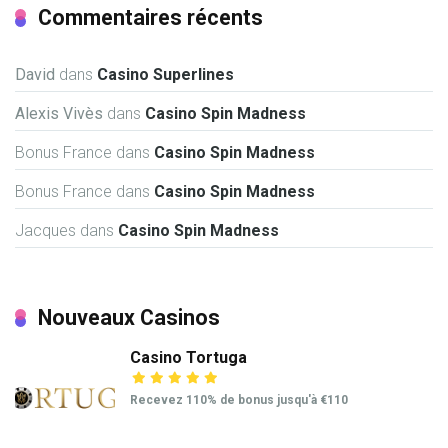
Commentaires récents
David
dans
Casino Superlines
Alexis Vivès
dans
Casino Spin Madness
Bonus France
dans
Casino Spin Madness
Bonus France
dans
Casino Spin Madness
Jacques
dans
Casino Spin Madness
Nouveaux Casinos
Casino Tortuga
Recevez 110% de bonus jusqu'à €110