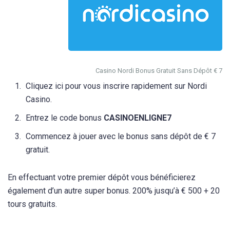
Casino Nordi Bonus Gratuit Sans Dépôt € 7
Cliquez ici pour vous inscrire rapidement sur Nordi
Casino.
Entrez le code bonus
CASINOENLIGNE7
Commencez à jouer avec le bonus sans dépôt de € 7
gratuit.
En effectuant votre premier dépôt vous bénéficierez
également d’un autre super bonus. 200% jusqu’à € 500 + 20
tours gratuits.