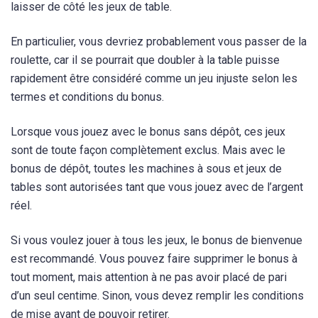
laisser de côté les jeux de table.
En particulier, vous devriez probablement vous passer de la
roulette, car il se pourrait que doubler à la table puisse
rapidement être considéré comme un jeu injuste selon les
termes et conditions du bonus.
Lorsque vous jouez avec le bonus sans dépôt, ces jeux
sont de toute façon complètement exclus. Mais avec le
bonus de dépôt, toutes les machines à sous et jeux de
tables sont autorisées tant que vous jouez avec de l’argent
réel.
Si vous voulez jouer à tous les jeux, le bonus de bienvenue
est recommandé. Vous pouvez faire supprimer le bonus à
tout moment, mais attention à ne pas avoir placé de pari
d’un seul centime. Sinon, vous devez remplir les conditions
de mise avant de pouvoir retirer.