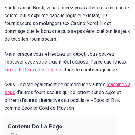
Sur le casino Nordi, vous pouvez vous attendre à un monde
coloré, qui s’exprime dans le logiciel existant, 19
fournisseurs se mélangent aux Casino Nordi. Il est
dommage que le bonus ne puisse pas être joué sur les jeux
de tous les fournisseurs.
Mais lorsque vous effectuez un dépôt, vous pouvez
l’essayer avec votre argent réel déposé. Parce que le jeux
Trump It Deluxe
de
Fugaso
attire de nombreux joueurs.
Mais il existe également de nombreuses autres
machines à
sous
d’autres fournisseurs qui se jettent sur ce sujet et
offrent d’autres alternatives au populaire «Book of Ra»,
comme Book of Gold de Playson.
Contenu De La Page