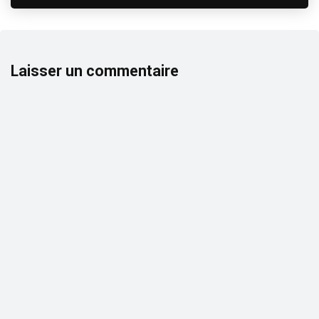
Laisser un commentaire