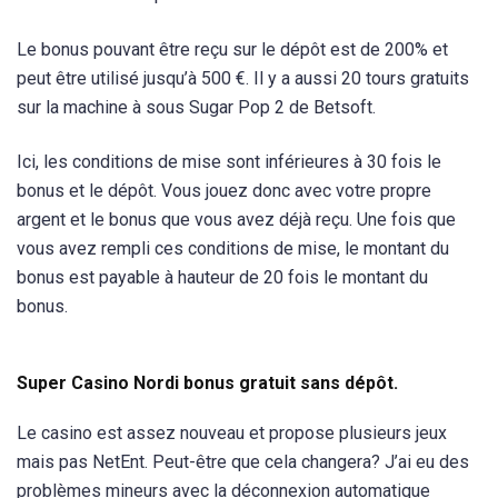
Le bonus pouvant être reçu sur le dépôt est de 200% et
peut être utilisé jusqu’à 500 €. Il y a aussi 20 tours gratuits
sur la machine à sous Sugar Pop 2 de Betsoft.
Ici, les conditions de mise sont inférieures à 30 fois le
bonus et le dépôt. Vous jouez donc avec votre propre
argent et le bonus que vous avez déjà reçu. Une fois que
vous avez rempli ces conditions de mise, le montant du
bonus est payable à hauteur de 20 fois le montant du
bonus.
Super Casino Nordi bonus gratuit sans dépôt.
Le casino est assez nouveau et propose plusieurs jeux
mais pas NetEnt. Peut-être que cela changera? J’ai eu des
problèmes mineurs avec la déconnexion automatique