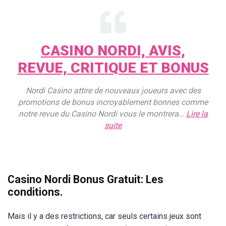
CASINO NORDI, AVIS,
REVUE, CRITIQUE ET BONUS
Nordi Casino attire de nouveaux joueurs avec des
promotions de bonus incroyablement bonnes comme
notre revue du Casino Nordi vous le montrera…
Lire la
suite
Casino Nordi Bonus Gratuit: Les
conditions.
Mais il y a des restrictions, car seuls certains jeux sont