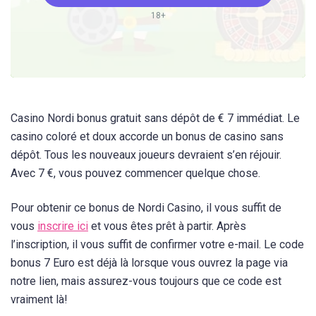
18+
Casino Nordi bonus gratuit sans dépôt de € 7 immédiat. Le
casino coloré et doux accorde un bonus de casino sans
dépôt. Tous les nouveaux joueurs devraient s’en réjouir.
Avec 7 €, vous pouvez commencer quelque chose.
Pour obtenir ce bonus de Nordi Casino, il vous suffit de
vous
inscrire ici
et vous êtes prêt à partir. Après
l’inscription, il vous suffit de confirmer votre e-mail. Le code
bonus 7 Euro est déjà là lorsque vous ouvrez la page via
notre lien, mais assurez-vous toujours que ce code est
vraiment là!