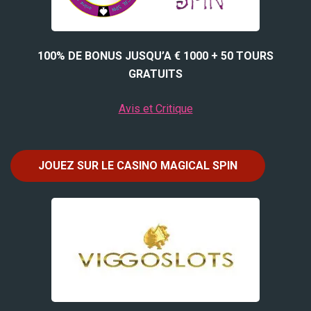
100% DE BONUS JUSQU’A € 1000 + 50 TOURS
GRATUITS
Avis et Critique
JOUEZ SUR LE CASINO MAGICAL SPIN