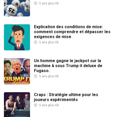
5 ans plus tôt
Explication des conditions de mise:
comment comprendre et dépasser les
exigences de mise
5 ans plus tôt
Un homme gagne le jackpot sur la
machine à sous Trump it deluxe de
Fugaso.
5 ans plus tôt
Craps : Stratégie ultime pour les
joueurs expérimentés
5 ans plus tôt