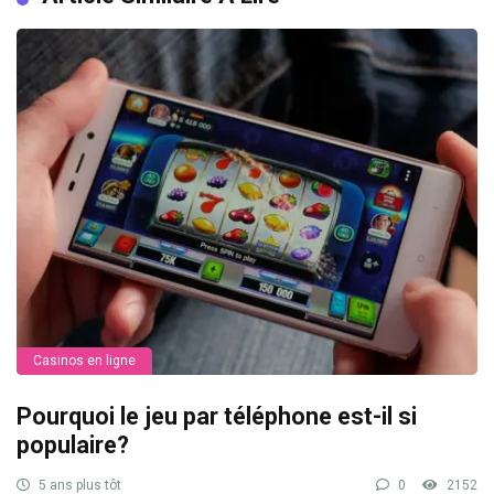
Casinos en ligne
Pourquoi le jeu par téléphone est-il si
populaire?
5 ans plus tôt
0
2152