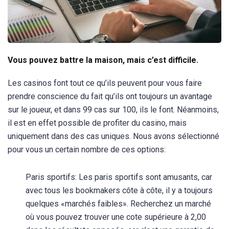
Vous pouvez battre la maison, mais c’est difficile.
Les casinos font tout ce qu’ils peuvent pour vous faire
prendre conscience du fait qu’ils ont toujours un avantage
sur le joueur, et dans 99 cas sur 100, ils le font. Néanmoins,
il est en effet possible de profiter du casino, mais
uniquement dans des cas uniques. Nous avons sélectionné
pour vous un certain nombre de ces options:
Paris sportifs: Les paris sportifs sont amusants, car
avec tous les bookmakers côte à côte, il y a toujours
quelques «marchés faibles». Recherchez un marché
où vous pouvez trouver une cote supérieure à 2,00