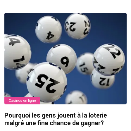
Casinos en ligne
Pourquoi les gens jouent à la loterie
malgré une fine chance de gagner?