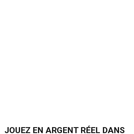
JOUEZ EN ARGENT RÉEL DANS