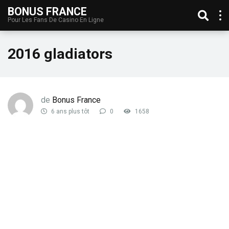
BONUS FRANCE
Pour Les Fans De Casino En Ligne
2016 gladiators
de
Bonus France
6 ans plus tôt
0
1658