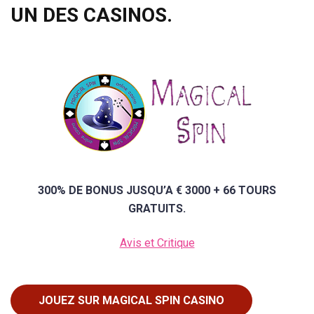
UN DES CASINOS.
300% DE BONUS JUSQU’A € 3000 + 66 TOURS
GRATUITS.
Avis et Critique
JOUEZ SUR MAGICAL SPIN CASINO