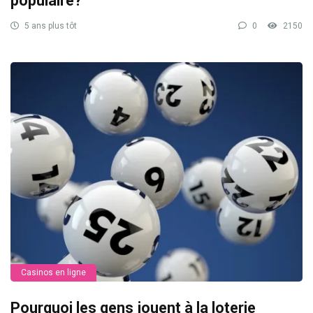
populaire?
5 ans plus tôt
0
2150
Casinos en ligne
Pourquoi les gens jouent à la loterie