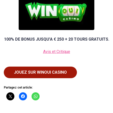
100% DE BONUS JUSQU’A € 250 + 20 TOURS GRATUITS.
Avis et Critique
JOUEZ SUR WINOUI CASINO
Partagez cet article: