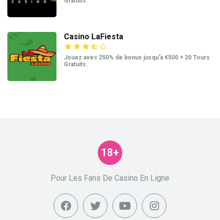
Gratuits
Casino LaFiesta
Jouez avec 250% de bonus jusqu'à €500 + 20 Tours
Gratuits.
18+
Pour Les Fans De Casino En Ligne