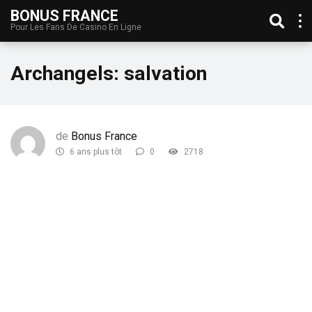
BONUS FRANCE
Pour Les Fans De Casino En Ligne
Archangels: salvation
de
Bonus France
6 ans plus tôt
0
2718