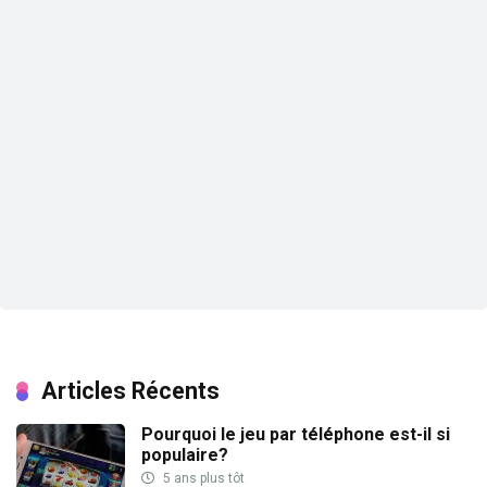
Articles Récents
Pourquoi le jeu par téléphone est-il si
populaire?
5 ans plus tôt