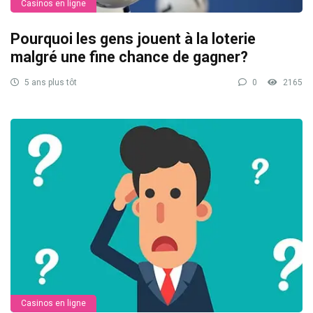
Casinos en ligne
Pourquoi les gens jouent à la loterie
malgré une fine chance de gagner?
5 ans plus tôt
0
2165
Casinos en ligne