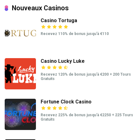
Nouveaux Casinos
Casino Tortuga
Recevez 110% de bonus jusqu'à €110
Casino Lucky Luke
Recevez 120% de bonus jusqu'à €200 + 200 Tours
Gratuits
Fortune Clock Casino
Recevez 225% de bonus jusqu'à €2250 + 225 Tours
Gratuits