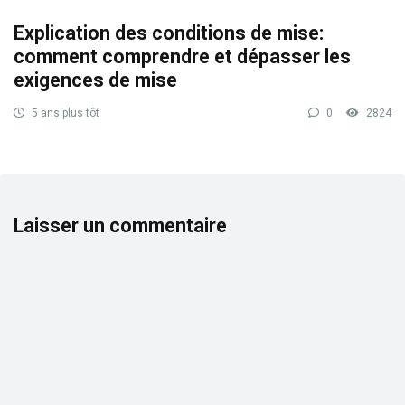
Explication des conditions de mise:
comment comprendre et dépasser les
exigences de mise
5 ans plus tôt
0
2824
Laisser un commentaire