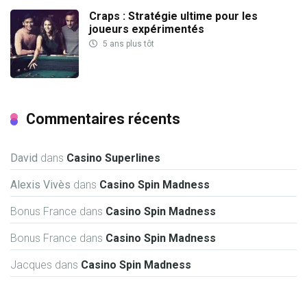
Craps : Stratégie ultime pour les
joueurs expérimentés
5 ans plus tôt
Commentaires récents
David
dans
Casino Superlines
Alexis Vivès
dans
Casino Spin Madness
Bonus France
dans
Casino Spin Madness
Bonus France
dans
Casino Spin Madness
Jacques
dans
Casino Spin Madness