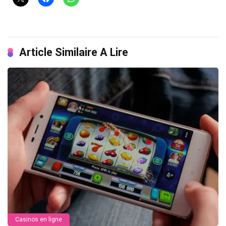
Article Similaire A Lire
Casinos en ligne