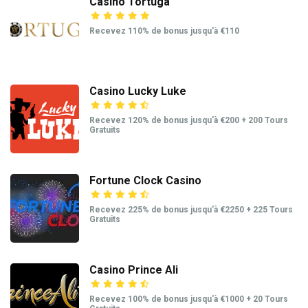
Casino Tortuga
Recevez 110% de bonus jusqu'à €110
Casino Lucky Luke
Recevez 120% de bonus jusqu'à €200 + 200 Tours
Gratuits
Fortune Clock Casino
Recevez 225% de bonus jusqu'à €2250 + 225 Tours
Gratuits
Casino Prince Ali
Recevez 100% de bonus jusqu'à €1000 + 20 Tours