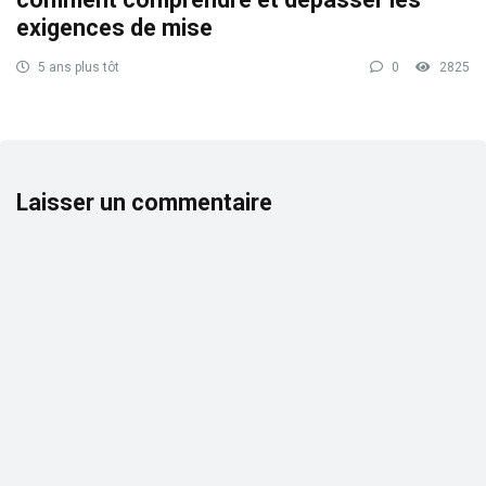
exigences de mise
5 ans plus tôt
0
2825
Laisser un commentaire