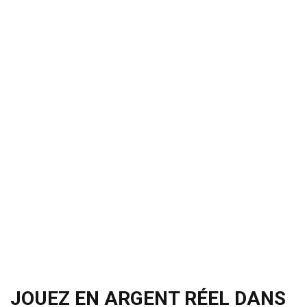
JOUEZ EN ARGENT RÉEL DANS