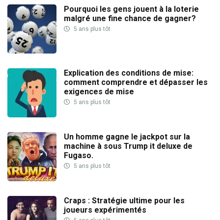
Pourquoi les gens jouent à la loterie
malgré une fine chance de gagner?
5 ans plus tôt
Explication des conditions de mise:
comment comprendre et dépasser les
exigences de mise
5 ans plus tôt
Un homme gagne le jackpot sur la
machine à sous Trump it deluxe de
Fugaso.
5 ans plus tôt
Craps : Stratégie ultime pour les
joueurs expérimentés