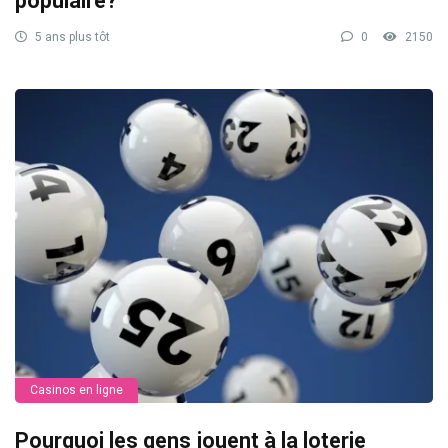
populaire?
5 ans plus tôt
0
2150
Casinos en ligne
Pourquoi les gens jouent à la loterie