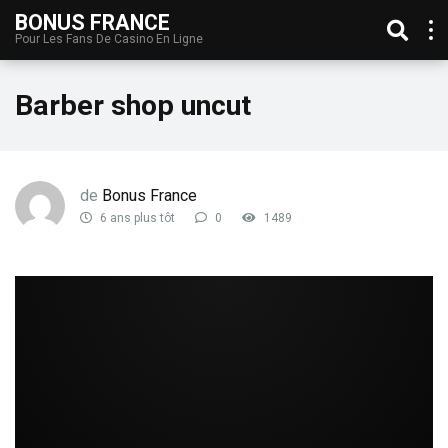
BONUS FRANCE
Pour Les Fans De Casino En Ligne
Barber shop uncut
de
Bonus France
6 ans plus tôt
0
1489