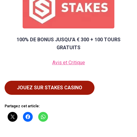
100% DE BONUS JUSQU’A € 300
+ 100 TOURS
GRATUITS
Avis et Critique
JOUEZ SUR STAKES CASINO
Partagez cet article: