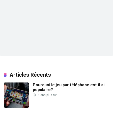
Articles Récents
Pourquoi le jeu par téléphone est-il si
populaire?
5 ans plus tôt