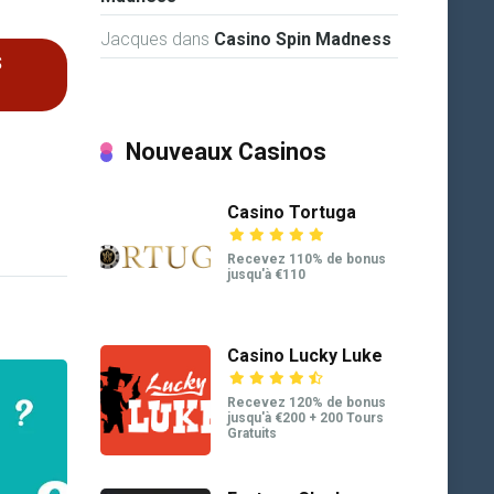
Jacques
dans
Casino Spin Madness
S
Nouveaux Casinos
Casino Tortuga
Recevez 110% de bonus
jusqu'à €110
Casino Lucky Luke
Recevez 120% de bonus
jusqu'à €200 + 200 Tours
Gratuits