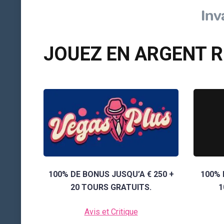
JOUEZ EN ARGENT R
100% DE BONUS JUSQU’A € 250 +
100% 
20 TOURS GRATUITS.
1
Avis et Critique