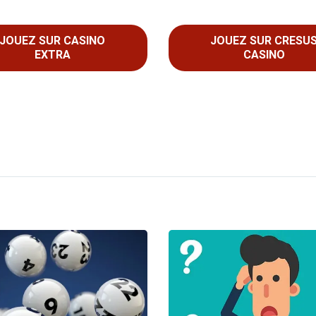
JOUEZ SUR CASINO
JOUEZ SUR CRESU
EXTRA
CASINO