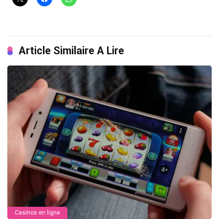
Article Similaire A Lire
Casinos en ligne