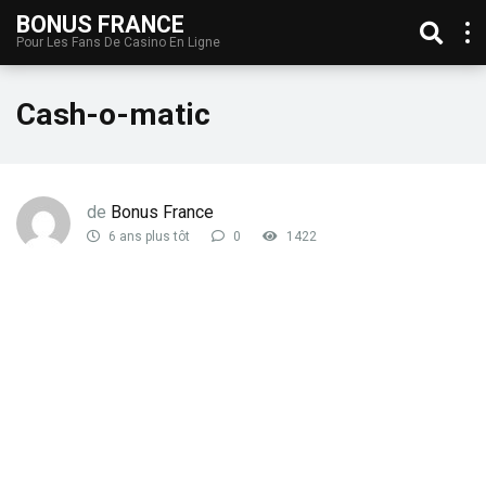
BONUS FRANCE
Pour Les Fans De Casino En Ligne
Cash-o-matic
de
Bonus France
6 ans plus tôt
0
1422