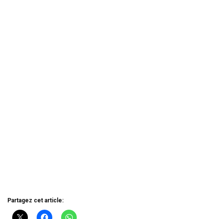
Partagez cet article: