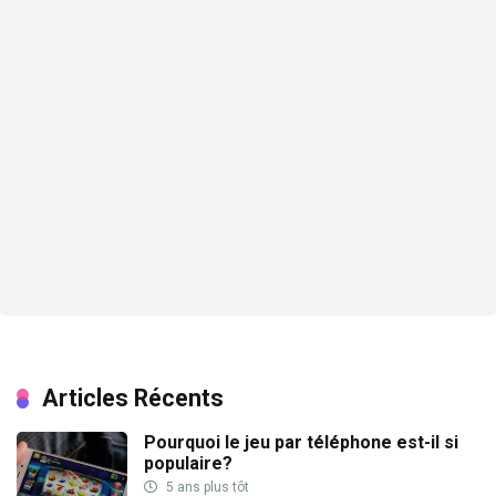
Articles Récents
Pourquoi le jeu par téléphone est-il si
populaire?
5 ans plus tôt