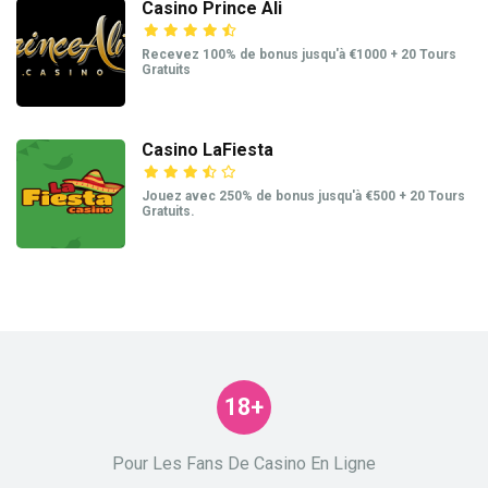
Casino Prince Ali
Recevez 100% de bonus jusqu'à €1000 + 20 Tours
Gratuits
Casino LaFiesta
Jouez avec 250% de bonus jusqu'à €500 + 20 Tours
Gratuits.
18+
Pour Les Fans De Casino En Ligne