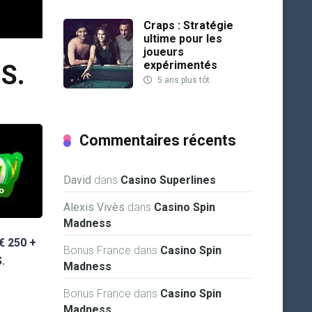
Craps : Stratégie
ultime pour les
joueurs
expérimentés
S.
5 ans plus tôt
Commentaires récents
David
dans
Casino Superlines
Alexis Vivès
dans
Casino Spin
Madness
 250 +
Bonus France
dans
Casino Spin
.
Madness
Bonus France
dans
Casino Spin
Madness