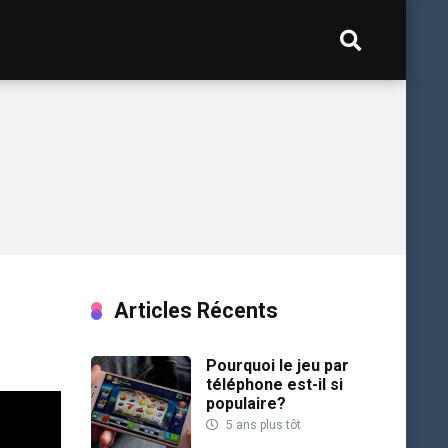
Articles Récents
Pourquoi le jeu par
téléphone est-il si
populaire?
5 ans plus tôt