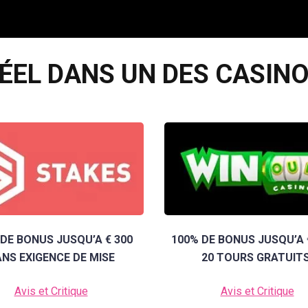
ÉEL DANS UN DES CASINO
DE BONUS JUSQU’A € 300
100% DE BONUS JUSQU’A €
NS EXIGENCE DE MISE
20 TOURS GRATUITS
Avis et Critique
Avis et Critique