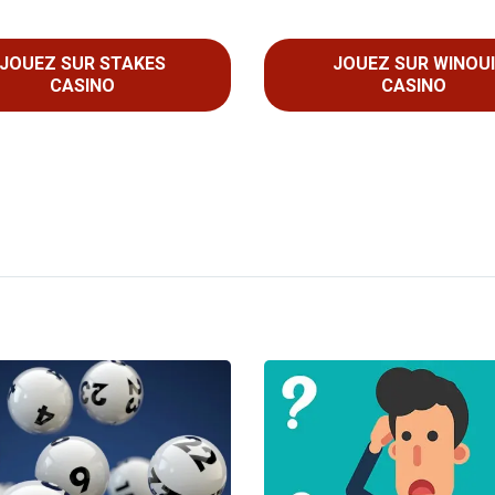
JOUEZ SUR STAKES
JOUEZ SUR WINOUI
CASINO
CASINO