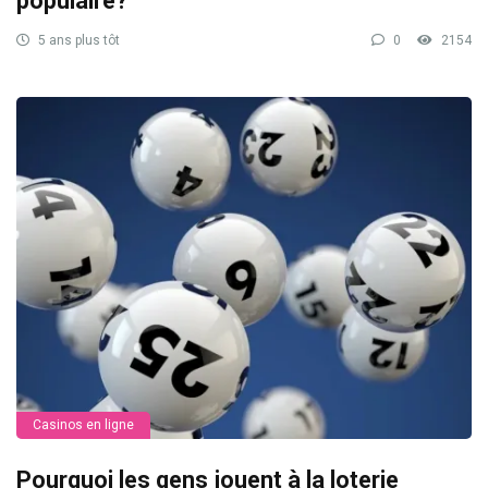
populaire?
5 ans plus tôt
0
2154
Casinos en ligne
Pourquoi les gens jouent à la loterie