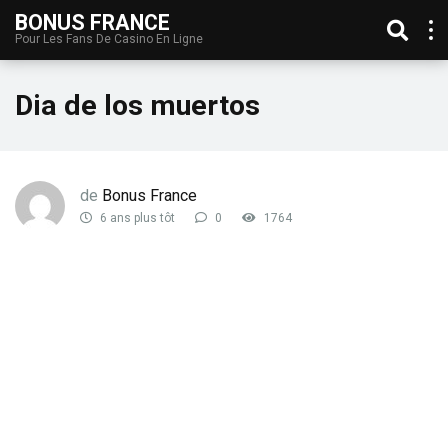
BONUS FRANCE
Pour Les Fans De Casino En Ligne
Dia de los muertos
de
Bonus France
6 ans plus tôt
0
1764