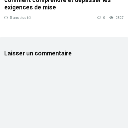
exigences de mise
5 ans plus tôt
0
2827
Laisser un commentaire