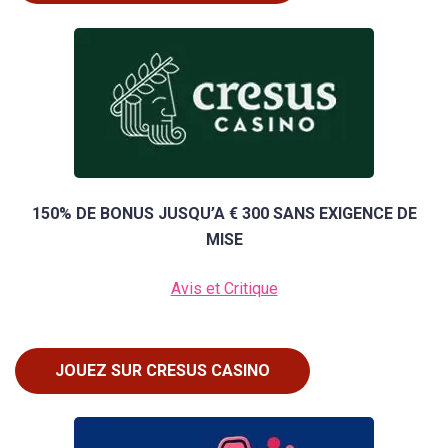
150% DE BONUS JUSQU’A € 300 SANS EXIGENCE DE
MISE
Avis et Critique
JOUEZ SUR CRESUS CASINO