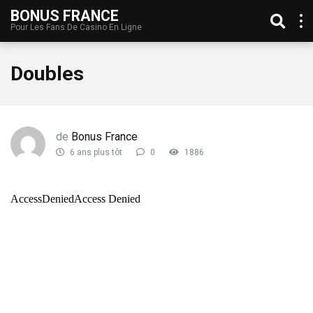
BONUS FRANCE
Pour Les Fans De Casino En Ligne
Doubles
de
Bonus France
6 ans plus tôt
0
1886