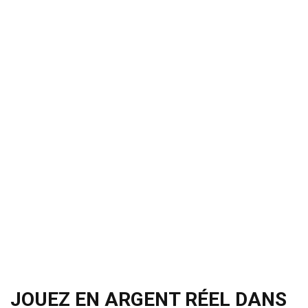
JOUEZ EN ARGENT RÉEL DANS