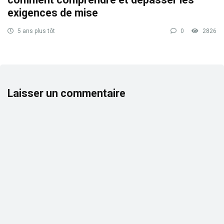
exigences de mise
5 ans plus tôt
0
2826
Laisser un commentaire