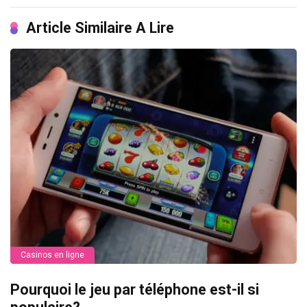
Article Similaire A Lire
Casinos en ligne
Pourquoi le jeu par téléphone est-il si