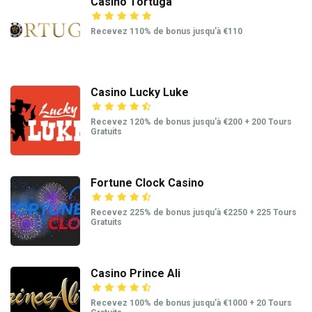
Casino Tortuga
Recevez 110% de bonus jusqu'à €110
Casino Lucky Luke
Recevez 120% de bonus jusqu'à €200 + 200 Tours
Gratuits
Fortune Clock Casino
Recevez 225% de bonus jusqu'à €2250 + 225 Tours
Gratuits
Casino Prince Ali
Recevez 100% de bonus jusqu'à €1000 + 20 Tours