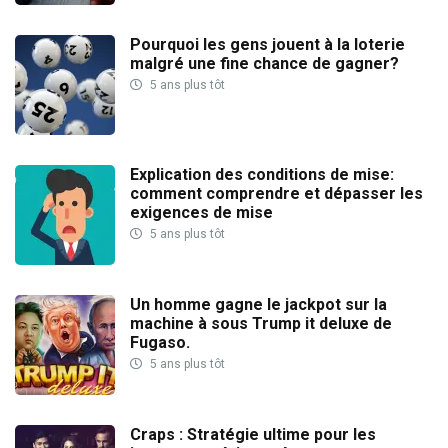
Pourquoi les gens jouent à la loterie
malgré une fine chance de gagner?
5 ans plus tôt
Explication des conditions de mise:
comment comprendre et dépasser les
exigences de mise
5 ans plus tôt
Un homme gagne le jackpot sur la
machine à sous Trump it deluxe de
Fugaso.
5 ans plus tôt
Craps : Stratégie ultime pour les