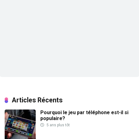
Articles Récents
Pourquoi le jeu par téléphone est-il si
populaire?
5 ans plus tôt