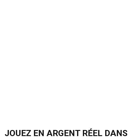
JOUEZ EN ARGENT RÉEL DANS