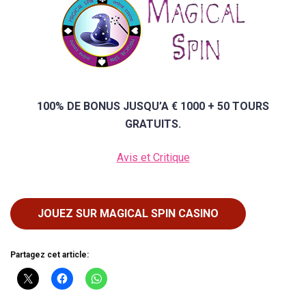
100% DE BONUS JUSQU’A € 1000 + 50 TOURS
GRATUITS.
Avis et Critique
JOUEZ SUR MAGICAL SPIN CASINO
Partagez cet article: