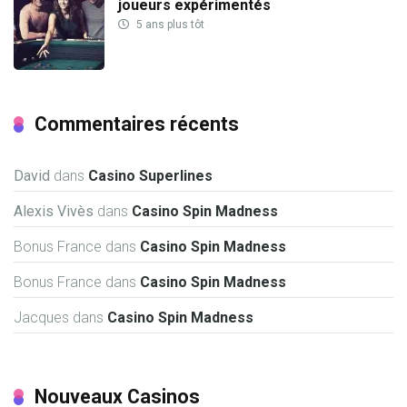
joueurs expérimentés
5 ans plus tôt
Commentaires récents
David
dans
Casino Superlines
Alexis Vivès
dans
Casino Spin Madness
Bonus France
dans
Casino Spin Madness
Bonus France
dans
Casino Spin Madness
Jacques
dans
Casino Spin Madness
Nouveaux Casinos