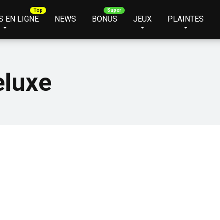
S EN LIGNE
NEWS
BONUS
JEUX
PLAINTES
eluxe