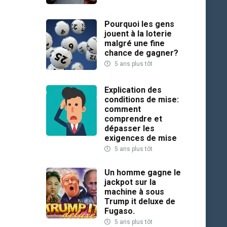
Pourquoi les gens
jouent à la loterie
malgré une fine
chance de gagner?
5 ans plus tôt
Explication des
conditions de mise:
comment
comprendre et
dépasser les
exigences de mise
5 ans plus tôt
Un homme gagne le
jackpot sur la
machine à sous
Trump it deluxe de
Fugaso.
5 ans plus tôt