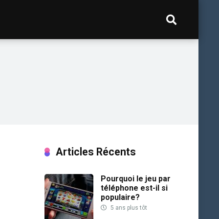
Articles Récents
Pourquoi le jeu par
téléphone est-il si
populaire?
5 ans plus tôt