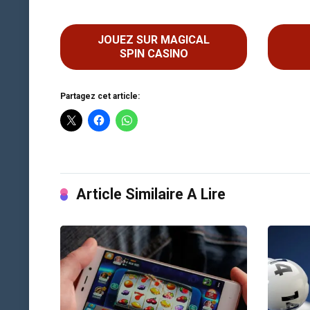
JOUEZ SUR MAGICAL
SPIN CASINO
Partagez cet article:
Article Similaire A Lire