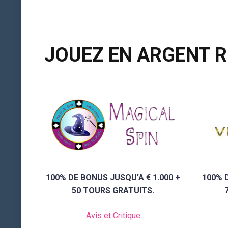
JOUEZ EN ARGENT R
100% DE BONUS JUSQU’A € 1.000 +
100% 
50 TOURS GRATUITS.
Avis et Critique