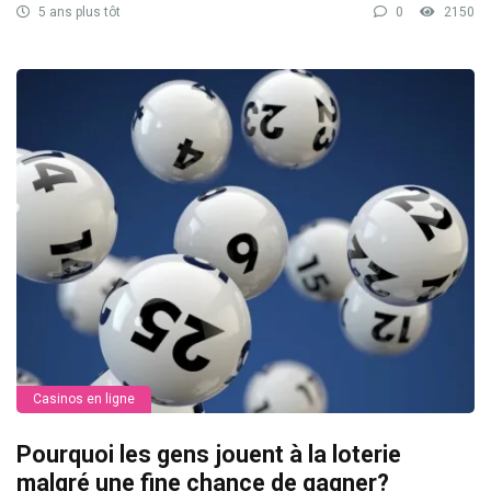
5 ans plus tôt
0
2150
Casinos en ligne
Pourquoi les gens jouent à la loterie
malgré une fine chance de gagner?