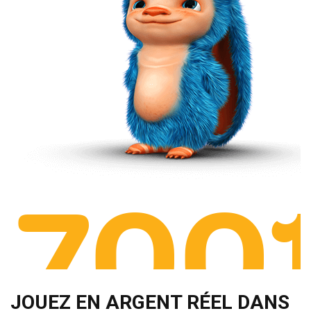
JOUEZ EN ARGENT RÉEL DANS