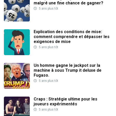
malgré une fine chance de gagner?
5 ans plus tôt
Explication des conditions de mise:
comment comprendre et dépasser les
exigences de mise
5 ans plus tôt
Un homme gagne le jackpot sur la
machine à sous Trump it deluxe de
Fugaso.
5 ans plus tôt
Craps : Stratégie ultime pour les
joueurs expérimentés
5 ans plus tôt