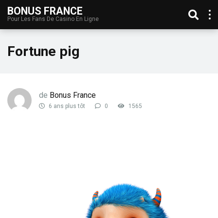
BONUS FRANCE
Pour Les Fans De Casino En Ligne
Fortune pig
de
Bonus France
6 ans plus tôt
0
1565