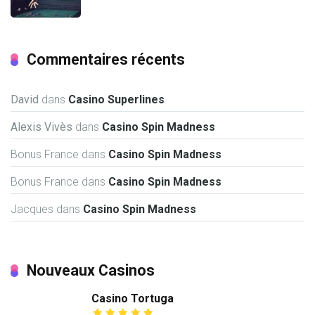
Commentaires récents
David
dans
Casino Superlines
Alexis Vivès
dans
Casino Spin Madness
Bonus France
dans
Casino Spin Madness
Bonus France
dans
Casino Spin Madness
Jacques
dans
Casino Spin Madness
Nouveaux Casinos
Casino Tortuga