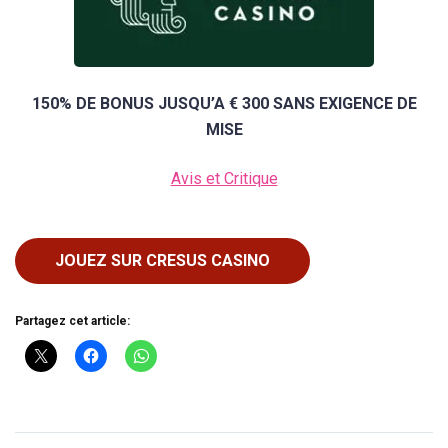
150% DE BONUS JUSQU’A € 300
SANS EXIGENCE DE
MISE
Avis et Critique
JOUEZ SUR CRESUS CASINO
Partagez cet article: