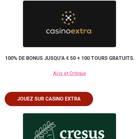
100% DE BONUS JUSQU’A € 50
+ 100 TOURS GRATUITS.
Avis et Critique
JOUEZ SUR CASINO EXTRA