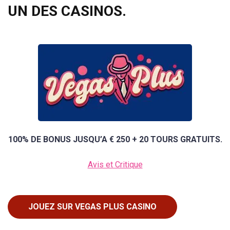
UN DES CASINOS.
100% DE BONUS JUSQU’A € 250 + 20 TOURS GRATUITS.
Avis et Critique
JOUEZ SUR VEGAS PLUS CASINO