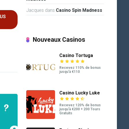
Jacques
dans
Casino Spin Madness
LUS
Nouveaux Casinos
Casino Tortuga
Recevez 110% de bonus
jusqu'à €110
Casino Lucky Luke
Recevez 120% de bonus
jusqu'à €200 + 200 Tours
Gratuits