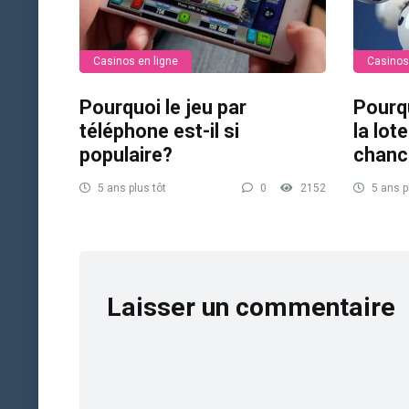
Casinos en ligne
Casinos
Pourquoi le jeu par
Pourqu
téléphone est-il si
la lot
populaire?
chanc
5 ans plus tôt
0
2152
5 ans p
Laisser un commentaire