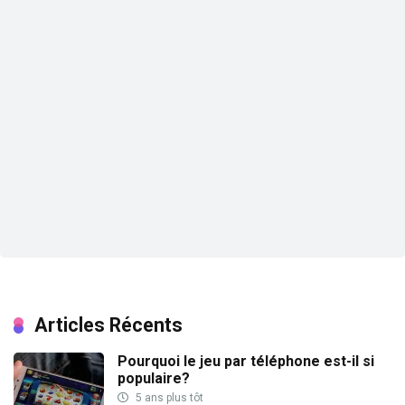
Articles Récents
Pourquoi le jeu par téléphone est-il si
populaire?
5 ans plus tôt