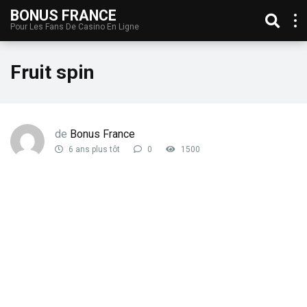
BONUS FRANCE
Pour Les Fans De Casino En Ligne
Fruit spin
de
Bonus France
6 ans plus tôt
0
1500