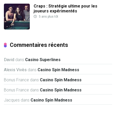
Craps : Stratégie ultime pour les
joueurs expérimentés
5 ans plus tôt
Commentaires récents
David
dans
Casino Superlines
Alexis Vivès
dans
Casino Spin Madness
Bonus France
dans
Casino Spin Madness
Bonus France
dans
Casino Spin Madness
Jacques
dans
Casino Spin Madness