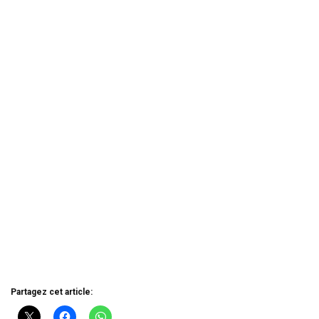
Partagez cet article: