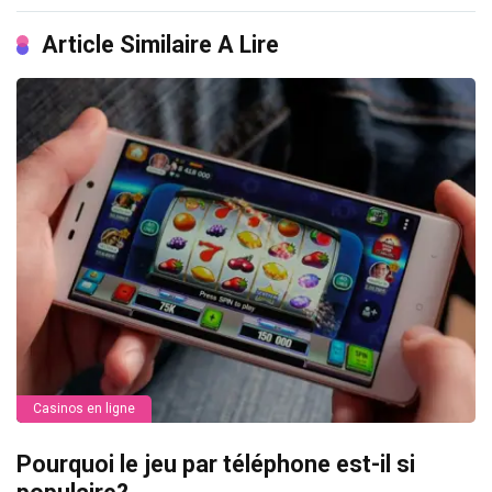
Article Similaire A Lire
Casinos en ligne
Pourquoi le jeu par téléphone est-il si