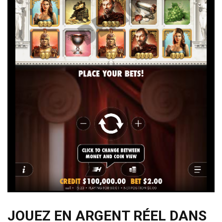
JOUEZ EN ARGENT RÉEL DANS