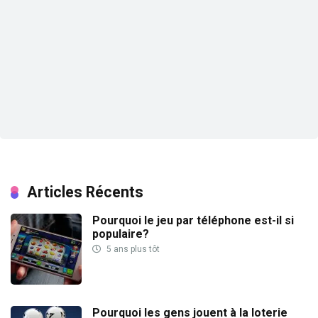
Articles Récents
Pourquoi le jeu par téléphone est-il si
populaire?
5 ans plus tôt
Pourquoi les gens jouent à la loterie