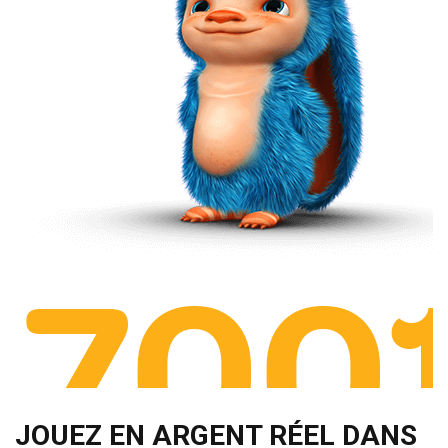
JOUEZ EN ARGENT RÉEL DANS