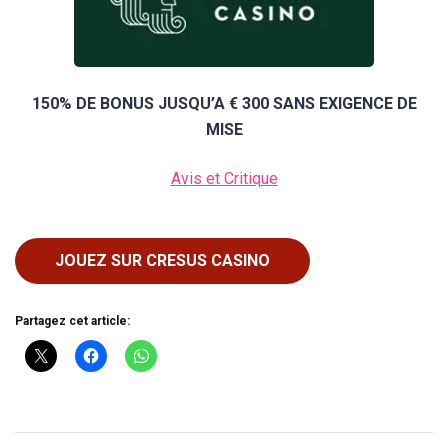
150% DE BONUS JUSQU’A € 300
SANS EXIGENCE DE
MISE
Avis et Critique
JOUEZ SUR CRESUS CASINO
Partagez cet article: