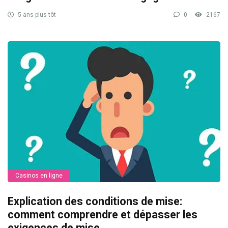
5 ans plus tôt
0
2167
Casinos en ligne
Explication des conditions de mise:
comment comprendre et dépasser les
exigences de mise