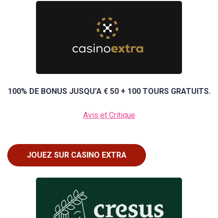
100% DE BONUS JUSQU’A € 50
+ 100 TOURS GRATUITS.
Avis et Critique
JOUEZ SUR CASINO EXTRA