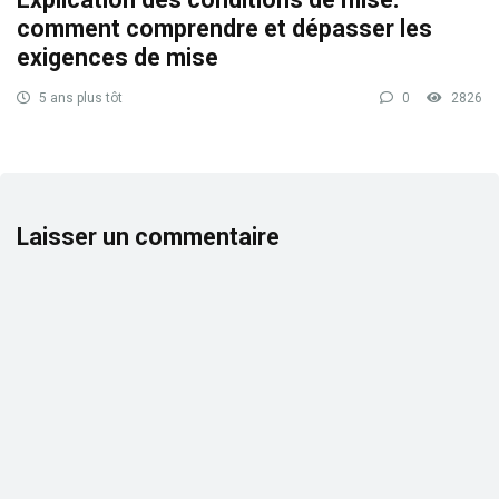
comment comprendre et dépasser les
exigences de mise
5 ans plus tôt
0
2826
Laisser un commentaire