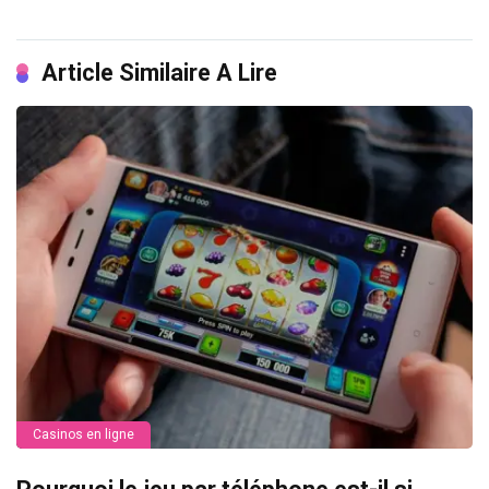
Article Similaire A Lire
Casinos en ligne