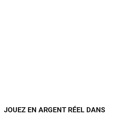
JOUEZ EN ARGENT RÉEL DANS