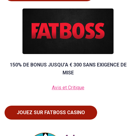
150% DE BONUS JUSQU’A € 300 SANS EXIGENCE DE
MISE
Avis et Critique
JOUEZ SUR FATBOSS CASINO