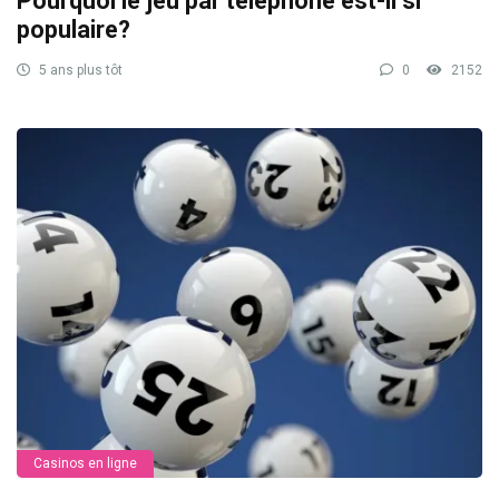
Pourquoi le jeu par téléphone est-il si
populaire?
5 ans plus tôt
0
2152
Casinos en ligne