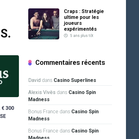
Craps : Stratégie
ultime pour les
joueurs
expérimentés
S.
5 ans plus tôt
Commentaires récents
David
dans
Casino Superlines
Alexis Vivès
dans
Casino Spin
Madness
 € 300
Bonus France
dans
Casino Spin
ISE
Madness
Bonus France
dans
Casino Spin
Madness