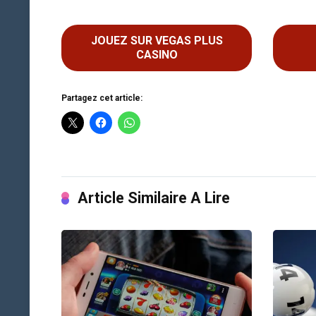
JOUEZ SUR VEGAS PLUS
CASINO
Partagez cet article:
Article Similaire A Lire