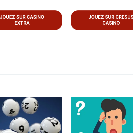
JOUEZ SUR CASINO
JOUEZ SUR CRESU
EXTRA
CASINO