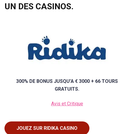
UN DES CASINOS.
300% DE BONUS JUSQU’A € 3000 + 66 TOURS
GRATUITS.
Avis et Critique
JOUEZ SUR RIDIKA CASINO