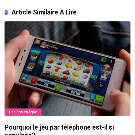
Article Similaire A Lire
Casinos en ligne
Pourquoi le jeu par téléphone est-il si