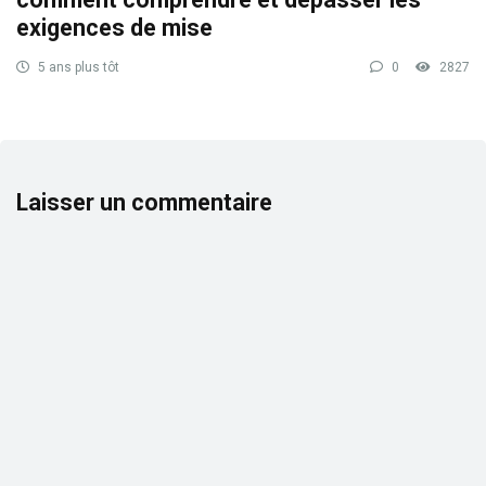
exigences de mise
5 ans plus tôt
0
2827
Laisser un commentaire