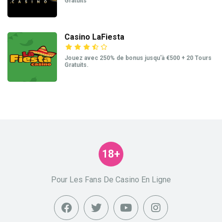
Gratuits
Casino LaFiesta
Jouez avec 250% de bonus jusqu'à €500 + 20 Tours
Gratuits.
18+
Pour Les Fans De Casino En Ligne