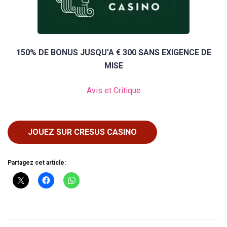
150% DE BONUS JUSQU’A € 300
SANS EXIGENCE DE
MISE
Avis et Critique
JOUEZ SUR CRESUS CASINO
Partagez cet article: