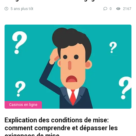
5 ans plus tôt
0
2167
Casinos en ligne
Explication des conditions de mise:
comment comprendre et dépasser les
exigences de mise