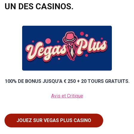
UN DES CASINOS.
100% DE BONUS JUSQU’A € 250 + 20 TOURS GRATUITS.
Avis et Critique
JOUEZ SUR VEGAS PLUS CASINO