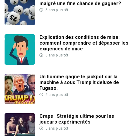
malgré une fine chance de gagner?
5 ans plus tôt
Explication des conditions de mise:
comment comprendre et dépasser les
exigences de mise
5 ans plus tôt
Un homme gagne le jackpot sur la
machine à sous Trump it deluxe de
Fugaso.
5 ans plus tôt
Craps : Stratégie ultime pour les
joueurs expérimentés
5 ans plus tôt