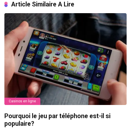
Article Similaire A Lire
Casinos en ligne
Pourquoi le jeu par téléphone est-il si
populaire?