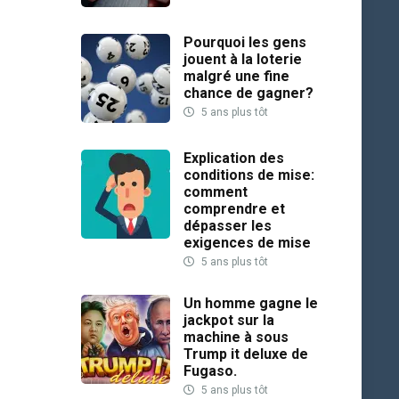
Pourquoi les gens
jouent à la loterie
malgré une fine
chance de gagner?
5 ans plus tôt
Explication des
conditions de mise:
comment
comprendre et
dépasser les
exigences de mise
5 ans plus tôt
Un homme gagne le
jackpot sur la
machine à sous
Trump it deluxe de
Fugaso.
5 ans plus tôt