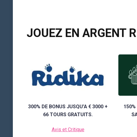
JOUEZ EN ARGENT R
300% DE BONUS JUSQU’A € 3000 +
150% 
66 TOURS GRATUITS.
SA
Avis et Critique