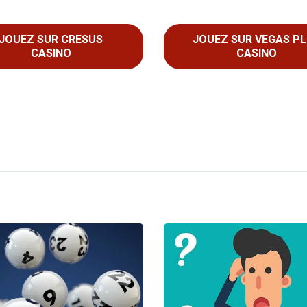
JOUEZ SUR CRESUS
JOUEZ SUR VEGAS P
CASINO
CASINO