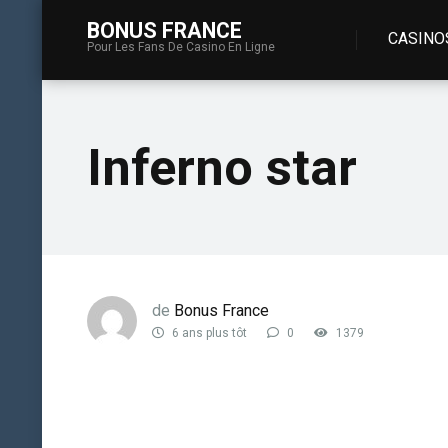
BONUS FRANCE
CASINO
Pour Les Fans De Casino En Ligne
Inferno star
de
Bonus France
6 ans plus tôt
0
1379