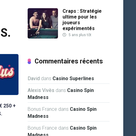
Craps : Stratégie
ultime pour les
joueurs
expérimentés
S.
5 ans plus tôt
Commentaires récents
David
dans
Casino Superlines
Alexis Vivès
dans
Casino Spin
Madness
 250 +
Bonus France
dans
Casino Spin
.
Madness
Bonus France
dans
Casino Spin
Madness