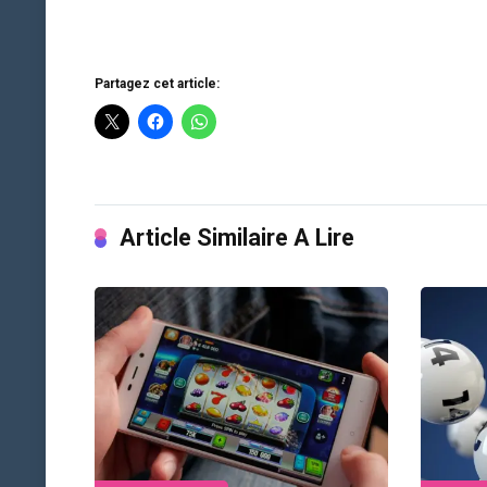
Partagez cet article:
Article Similaire A Lire