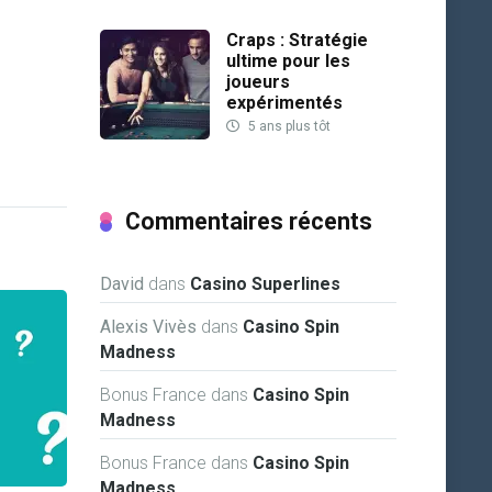
Craps : Stratégie
ultime pour les
joueurs
expérimentés
5 ans plus tôt
Commentaires récents
David
dans
Casino Superlines
Alexis Vivès
dans
Casino Spin
Madness
Bonus France
dans
Casino Spin
Madness
Bonus France
dans
Casino Spin
Madness