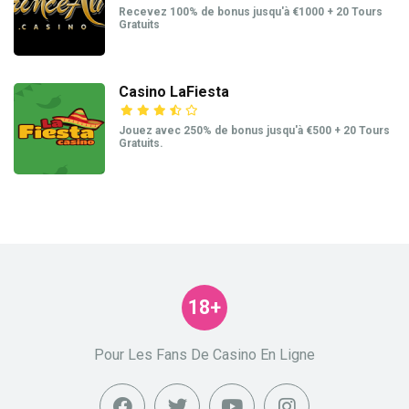
Recevez 100% de bonus jusqu'à €1000 + 20 Tours
Gratuits
Casino LaFiesta
Jouez avec 250% de bonus jusqu'à €500 + 20 Tours
Gratuits.
18+
Pour Les Fans De Casino En Ligne