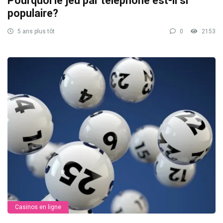
Pourquoi le jeu par téléphone est-il si
populaire?
5 ans plus tôt
0
2153
Casinos en ligne