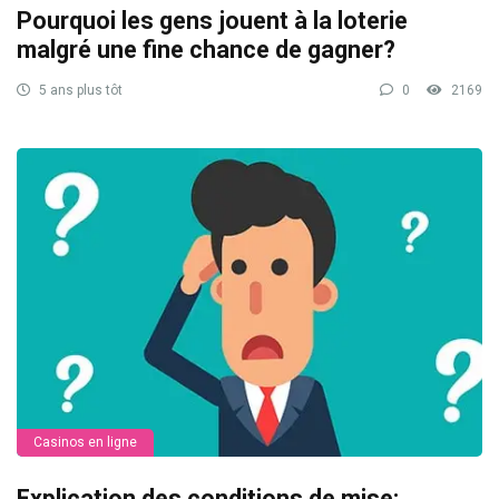
Pourquoi les gens jouent à la loterie
malgré une fine chance de gagner?
5 ans plus tôt
0
2169
Casinos en ligne
Explication des conditions de mise: