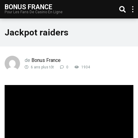
BONUS FRANCE
Pour Les Fans De Casino En Ligne
Jackpot raiders
de
Bonus France
6 ans plus tôt
0
1934