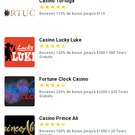
Casino Tortuga
Recevez 110% de bonus jusqu'à €110
Casino Lucky Luke
Recevez 120% de bonus jusqu'à €200 + 200 Tours
Gratuits
Fortune Clock Casino
Recevez 225% de bonus jusqu'à €2250 + 225 Tours
Gratuits
Casino Prince Ali
Recevez 100% de bonus jusqu'à €1000 + 20 Tours