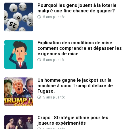
Pourquoi les gens jouent à la loterie
malgré une fine chance de gagner?
5 ans plus tôt
Explication des conditions de mise:
comment comprendre et dépasser les
exigences de mise
5 ans plus tôt
Un homme gagne le jackpot sur la
machine à sous Trump it deluxe de
Fugaso.
5 ans plus tôt
Craps : Stratégie ultime pour les
joueurs expérimentés