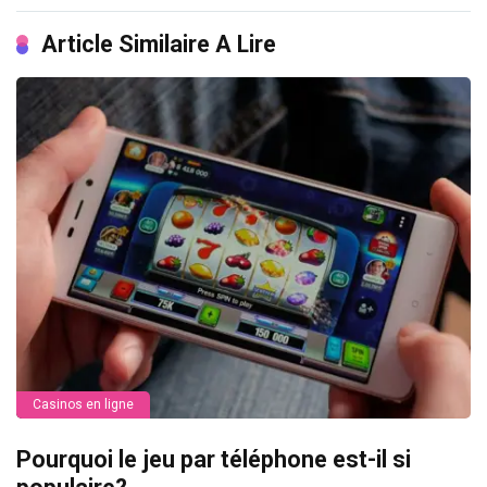
Article Similaire A Lire
Casinos en ligne
Pourquoi le jeu par téléphone est-il si