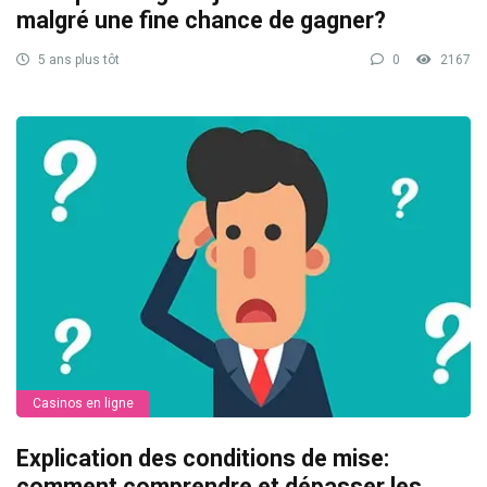
malgré une fine chance de gagner?
5 ans plus tôt
0
2167
Casinos en ligne
Explication des conditions de mise:
comment comprendre et dépasser les