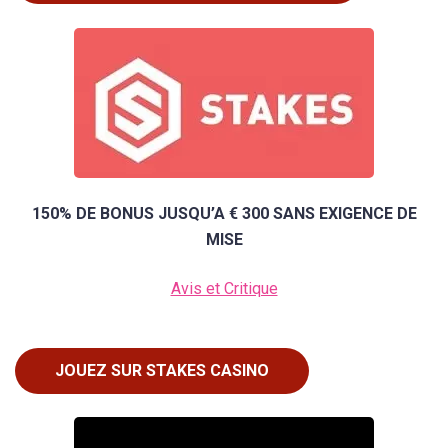
150% DE BONUS JUSQU’A € 300 SANS EXIGENCE DE
MISE
Avis et Critique
JOUEZ SUR STAKES CASINO