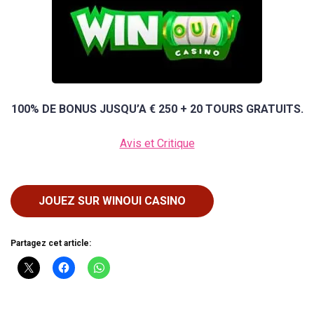
100% DE BONUS JUSQU’A € 250 + 20 TOURS GRATUITS.
Avis et Critique
JOUEZ SUR WINOUI CASINO
Partagez cet article: