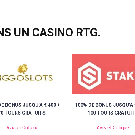
NS UN CASINO RTG.
DE BONUS JUSQU’A € 400
+
100% DE BONUS JUSQU’A 
70 TOURS GRATUITS.
100 TOURS GRATUI
Avis et Critique
Avis et Critique