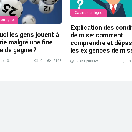
Casinos en ligne
 en ligne
Explication des condi
oi les gens jouent à
de mise: comment
erie malgré une fine
comprendre et dépas
e de gagner?
les exigences de mis
lus tôt
0
2168
5 ans plus tôt
0