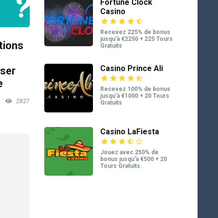
Fortune Clock
Casino
Recevez 225% de bonus
jusqu'à €2250 + 225 Tours
tions
Gratuits
Casino Prince Ali
ser
e
Recevez 100% de bonus
jusqu'à €1000 + 20 Tours
2827
Gratuits
Casino LaFiesta
Jouez avec 250% de
bonus jusqu'à €500 + 20
Tours Gratuits.