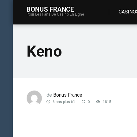
BONUS FRANCE
CASINO
Pour Les Fans De Casino En Ligne
Keno
de
Bonus France
6 ans plus tôt
0
1815