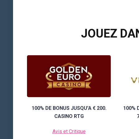
JOUEZ DA
100% DE BONUS JUSQU’A € 200.
100% 
CASINO RTG
Avis et Critique