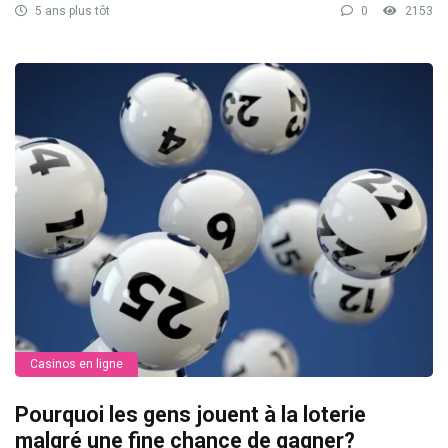
5 ans plus tôt
0
2153
Casinos en ligne
Pourquoi les gens jouent à la loterie
malgré une fine chance de gagner?