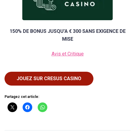
150% DE BONUS JUSQU’A € 300
SANS EXIGENCE DE
MISE
Avis et Critique
JOUEZ SUR CRESUS CASINO
Partagez cet article: