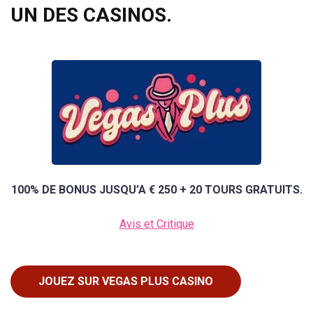
UN DES CASINOS.
100% DE BONUS JUSQU’A € 250 + 20 TOURS GRATUITS.
Avis et Critique
JOUEZ SUR VEGAS PLUS CASINO