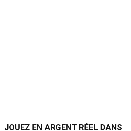
JOUEZ EN ARGENT RÉEL DANS