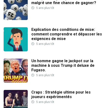
malgré une fine chance de gagner?
5 ans plus tôt
Explication des conditions de mise:
comment comprendre et dépasser les
exigences de mise
5 ans plus tôt
Un homme gagne le jackpot sur la
machine à sous Trump it deluxe de
Fugaso.
5 ans plus tôt
Craps : Stratégie ultime pour les
joueurs expérimentés
5 ans plus tôt