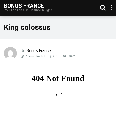
BONUS FRANCE
Pour Les Fans De Casino En Ligne
King colossus
de
Bonus France
6 ans plus tôt
0
2076