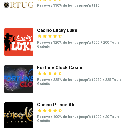
Recevez 110% de bonus jusqu'à €110
Casino Lucky Luke
Recevez 120% de bonus jusqu'à €200 + 200 Tours
Gratuits
Fortune Clock Casino
Recevez 225% de bonus jusqu'à €2250 + 225 Tours
Gratuits
Casino Prince Ali
Recevez 100% de bonus jusqu'à €1000 + 20 Tours
Gratuits