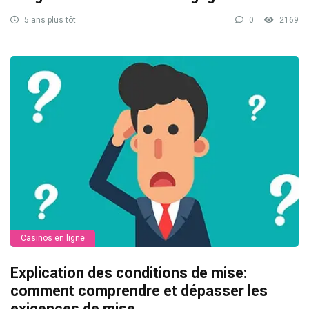
5 ans plus tôt
0
2169
Casinos en ligne
Explication des conditions de mise:
comment comprendre et dépasser les
exigences de mise