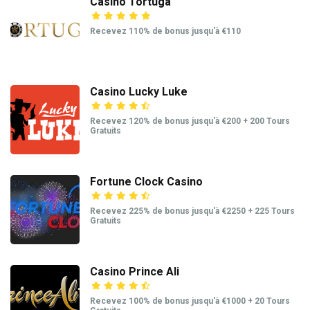
Casino Tortuga
Recevez 110% de bonus jusqu'à €110
Casino Lucky Luke
Recevez 120% de bonus jusqu'à €200 + 200 Tours
Gratuits
Fortune Clock Casino
Recevez 225% de bonus jusqu'à €2250 + 225 Tours
Gratuits
Casino Prince Ali
Recevez 100% de bonus jusqu'à €1000 + 20 Tours