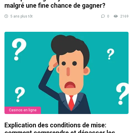
malgré une fine chance de gagner?
5 ans plus tôt
0
2169
Casinos en ligne
Explication des conditions de mise:
comment comprendre et dépasser les