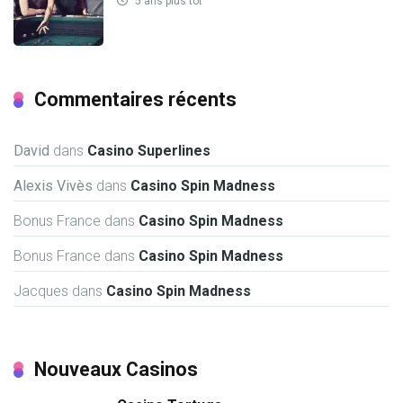
5 ans plus tôt
Commentaires récents
David
dans
Casino Superlines
Alexis Vivès
dans
Casino Spin Madness
Bonus France
dans
Casino Spin Madness
Bonus France
dans
Casino Spin Madness
Jacques
dans
Casino Spin Madness
Nouveaux Casinos