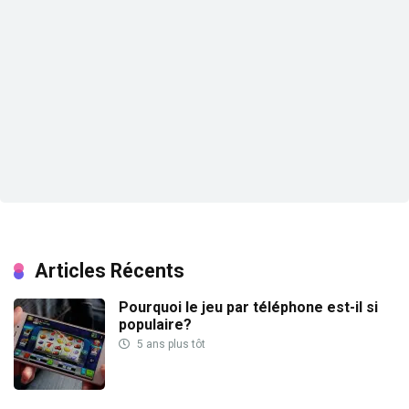
Articles Récents
Pourquoi le jeu par téléphone est-il si
populaire?
5 ans plus tôt