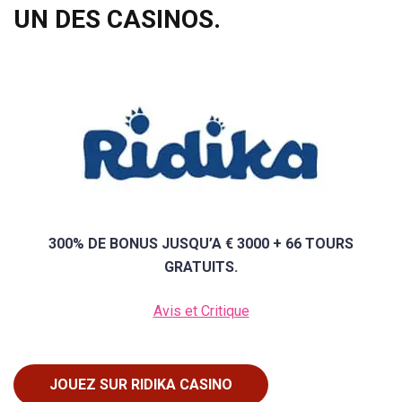
UN DES CASINOS.
300% DE BONUS JUSQU’A € 3000 + 66 TOURS
GRATUITS.
Avis et Critique
JOUEZ SUR RIDIKA CASINO