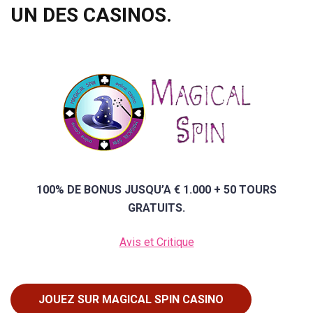
UN DES CASINOS.
100% DE BONUS JUSQU’A € 1.000 + 50 TOURS
GRATUITS.
Avis et Critique
JOUEZ SUR MAGICAL SPIN CASINO