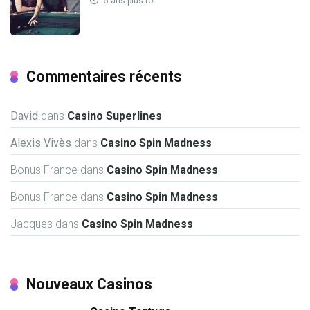
5 ans plus tôt
Commentaires récents
David
dans
Casino Superlines
Alexis Vivès
dans
Casino Spin Madness
Bonus France
dans
Casino Spin Madness
Bonus France
dans
Casino Spin Madness
Jacques
dans
Casino Spin Madness
Nouveaux Casinos