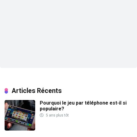
Articles Récents
Pourquoi le jeu par téléphone est-il si
populaire?
5 ans plus tôt