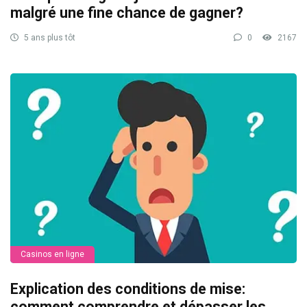
malgré une fine chance de gagner?
5 ans plus tôt
0
2167
Casinos en ligne
Explication des conditions de mise:
comment comprendre et dépasser les