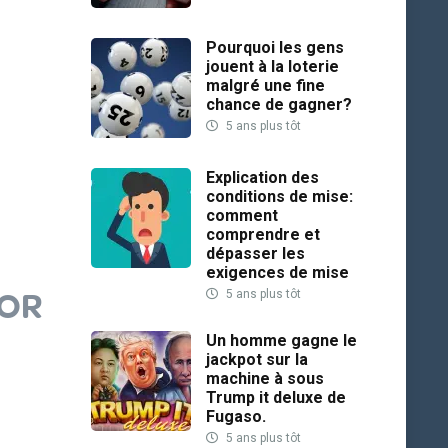
Pourquoi les gens
jouent à la loterie
malgré une fine
chance de gagner?
5 ans plus tôt
Explication des
conditions de mise:
comment
comprendre et
dépasser les
exigences de mise
5 ans plus tôt
Un homme gagne le
jackpot sur la
machine à sous
Trump it deluxe de
Fugaso.
5 ans plus tôt