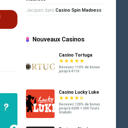
Jacques
dans
Casino Spin Madness
S
Nouveaux Casinos
Casino Tortuga
Recevez 110% de bonus
jusqu'à €110
Casino Lucky Luke
Recevez 120% de bonus
jusqu'à €200 + 200 Tours
Gratuits