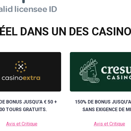
ÉEL DANS UN DES CASINO
DE BONUS JUSQU’A € 50
+
150% DE BONUS JUSQU’A
00 TOURS GRATUITS.
SANS EXIGENCE DE M
Avis et Critique
Avis et Critique