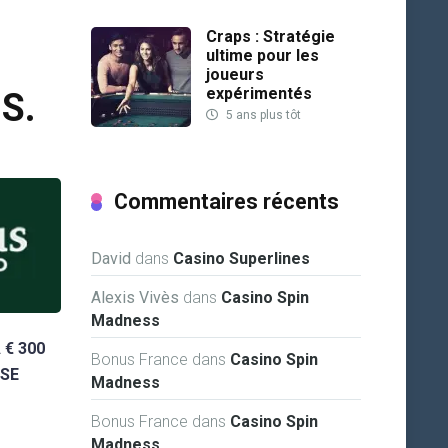
Craps : Stratégie
ultime pour les
joueurs
expérimentés
S.
5 ans plus tôt
Commentaires récents
David
dans
Casino Superlines
Alexis Vivès
dans
Casino Spin
Madness
 € 300
Bonus France
dans
Casino Spin
ISE
Madness
Bonus France
dans
Casino Spin
Madness