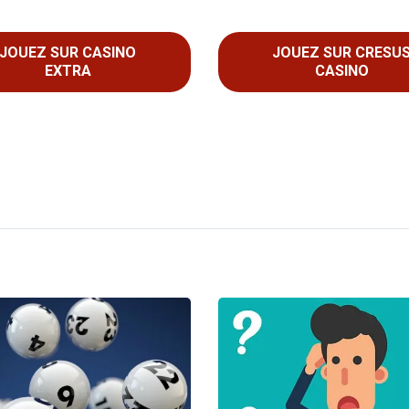
JOUEZ SUR CASINO
JOUEZ SUR CRESU
EXTRA
CASINO