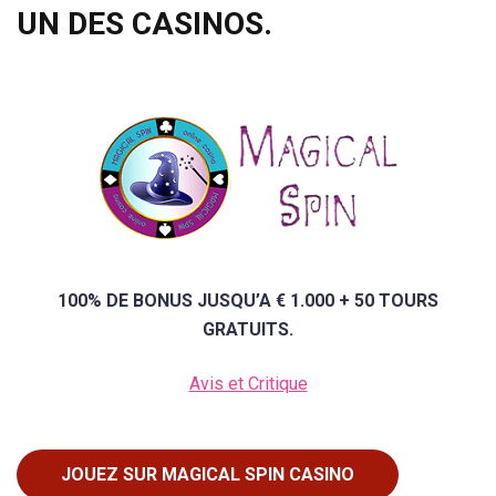
UN DES CASINOS.
100% DE BONUS JUSQU’A € 1.000 + 50 TOURS
GRATUITS.
Avis et Critique
JOUEZ SUR MAGICAL SPIN CASINO