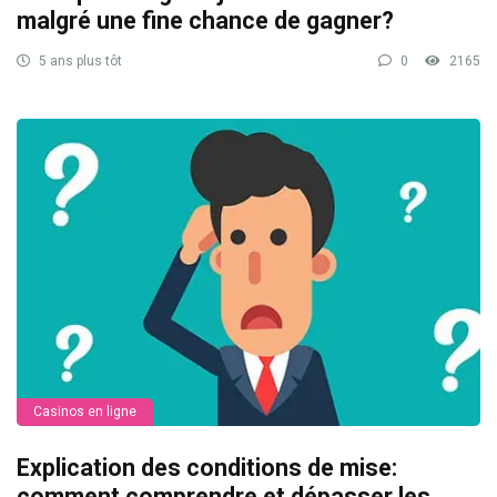
malgré une fine chance de gagner?
5 ans plus tôt
0
2165
Casinos en ligne
Explication des conditions de mise:
comment comprendre et dépasser les