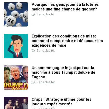
Pourquoi les gens jouent à la loterie
malgré une fine chance de gagner?
5 ans plus tôt
Explication des conditions de mise:
comment comprendre et dépasser les
exigences de mise
5 ans plus tôt
Un homme gagne le jackpot sur la
machine à sous Trump it deluxe de
Fugaso.
5 ans plus tôt
Craps : Stratégie ultime pour les
joueurs expérimentés