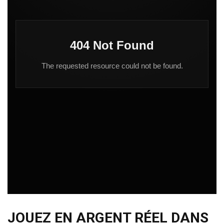
JOUEZ EN ARGENT RÉEL DANS