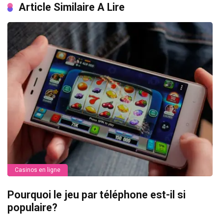
Article Similaire A Lire
Casinos en ligne
Pourquoi le jeu par téléphone est-il si
populaire?