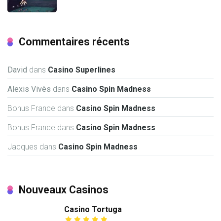
Commentaires récents
David
dans
Casino Superlines
Alexis Vivès
dans
Casino Spin Madness
Bonus France
dans
Casino Spin Madness
Bonus France
dans
Casino Spin Madness
Jacques
dans
Casino Spin Madness
Nouveaux Casinos
Casino Tortuga