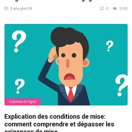
5 ans plus tôt
0
2165
Casinos en ligne
Explication des conditions de mise:
comment comprendre et dépasser les
exigences de mise