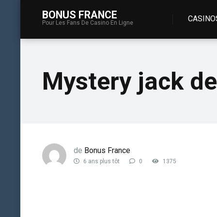
BONUS FRANCE
CASINO
Pour Les Fans De Casino En Ligne
Mystery jack de
de
Bonus France
6 ans plus tôt
0
1375