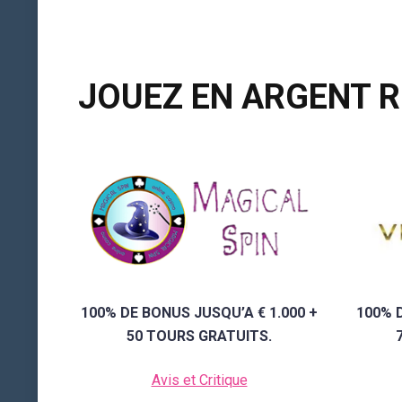
JOUEZ EN ARGENT R
100% DE BONUS JUSQU’A € 1.000 +
100% 
50 TOURS GRATUITS.
Avis et Critique