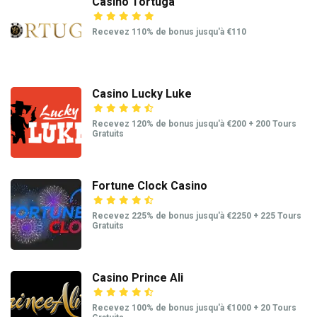
Casino Tortuga
Recevez 110% de bonus jusqu'à €110
Casino Lucky Luke
Recevez 120% de bonus jusqu'à €200 + 200 Tours
Gratuits
Fortune Clock Casino
Recevez 225% de bonus jusqu'à €2250 + 225 Tours
Gratuits
Casino Prince Ali
Recevez 100% de bonus jusqu'à €1000 + 20 Tours