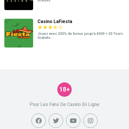
Gratuits
Casino LaFiesta
Jouez avec 250% de bonus jusqu'à €500 + 20 Tours
Gratuits.
18+
Pour Les Fans De Casino En Ligne