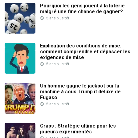
Pourquoi les gens jouent à la loterie
malgré une fine chance de gagner?
5 ans plus tôt
Explication des conditions de mise:
comment comprendre et dépasser les
exigences de mise
5 ans plus tôt
Un homme gagne le jackpot sur la
machine à sous Trump it deluxe de
Fugaso.
5 ans plus tôt
Craps : Stratégie ultime pour les
joueurs expérimentés