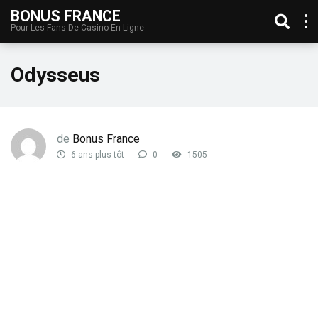
BONUS FRANCE
Pour Les Fans De Casino En Ligne
Odysseus
de
Bonus France
6 ans plus tôt
0
1505