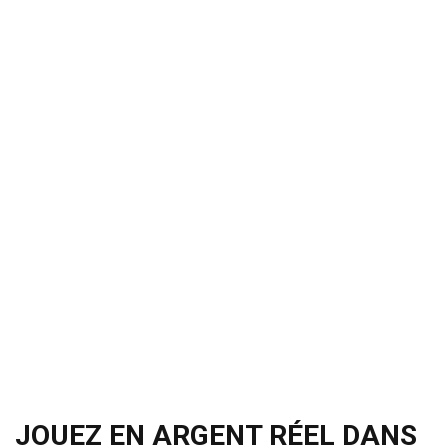
JOUEZ EN ARGENT RÉEL DANS